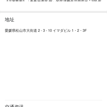
【店家氛围】「美食居酒屋 碗」的装潢概念是营造出 “ 100 年
前的日本古民房 ” 的复古气氛。使用木质建材及暖色系照明，
再以细竹及和服腰带等材料装饰店内，打造出纯和风的用餐空
间。在匠人精心设计的沉稳日式氛围中，以美酒佳肴招待来
地址
客、带您品味日常之美。此外，如同店名「碗」（碗）一样，
本店对于餐具也十分讲究。店内部分餐具来自枥木县的纯手工
愛媛県松山市大街道 2 - 3 - 10 イマダビル 1・2・3F
益子烧，与餐厅装潢完美结合，更衬托料理美味。

【招牌菜色】

餐前沙拉：本店提供的餐前沙拉可免费续盘，还有多种口味沙
拉酱任选搭配。饭前先用蔬菜垫肚子，可以减缓身体对糖分的
吸收，抑制血糖值急遽上升或过度摄取糖分。

陶杯装啤酒：啤酒以陶瓷杯提供，用严选的杯子和益子烧的餐
盘为美食加分，带给来客别有一番风味的用餐体验。

一天一碗味噌汤：餐点最后会招待每人一碗味噌汤，汤中含有
的大豆蛋白可以溶解血液中的胆固醇，让血管更健康喔！
交通资讯