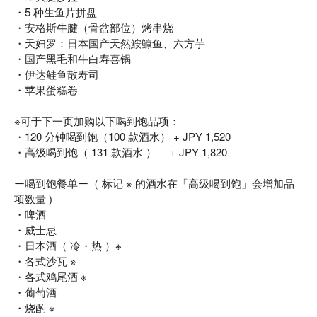
・5 种生鱼片拼盘
・安格斯牛腱（骨盆部位）烤串烧
・天妇罗：日本国产天然鮟鱇鱼、六方芋
・国产黑毛和牛白寿喜锅
・伊达鲑鱼散寿司
・苹果蛋糕卷
※可于下一页加购以下喝到饱品项：
・120 分钟喝到饱（100 款酒水） + JPY 1,520
・高级喝到饱（ 131 款酒水 ） + JPY 1,820
ー喝到饱餐单ー（ 标记 ※ 的酒水在「高级喝到饱」会增加品
项数量 )
・啤酒
・威士忌
・日本酒（ 冷・热 ）※
・各式沙瓦 ※
・各式鸡尾酒 ※
・葡萄酒
・烧酌 ※