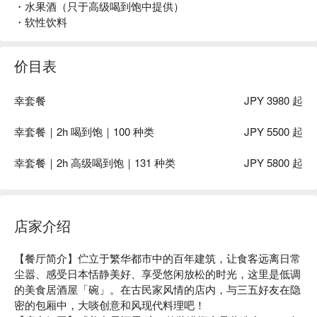
・水果酒（只于高级喝到饱中提供）
・软性饮料
价目表
幸套餐
JPY 3980 起
幸套餐｜2h 喝到饱｜100 种类
JPY 5500 起
幸套餐｜2h 高级喝到饱｜131 种类
JPY 5800 起
店家介绍
【餐厅简介】伫立于繁华都市中的百年建筑，让食客远离日常
尘嚣、感受日本恬静美好、享受悠闲放松的时光，这里是低调
的美食居酒屋「碗」。在古民家风情的店内，与三五好友在隐
密的包厢中，大啖创意和风现代料理吧！
