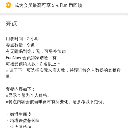
成为会员最高可享 3% Fun 币回馈
亮点
用餐时间：2 小时
餐点数量：9 道
有无附喝到饱：无，可另外加购
FunNow 会员独家赠送：有
可接受预约人数：2 名以上 ~
※ 请于下一页选择实际来店人数，并预订符合人数份的套餐数
量。
套餐内容如下：
※显示金额为 1 人价格。
※餐点内容会依当季食材有所变化。请参考以下范例。
・嫩滑生腐皮
・塔塔酱佐葱鲔鱼
・生火腿沙拉