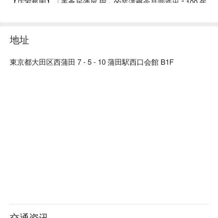
【店家氛围】「美食居酒屋 碗」的装潢概念是营造出 “ 100 年
前的日本古民房 ” 的复古气氛。使用木质建材及暖色系照明，
再以细竹及和服腰带等材料装饰店内，打造出纯和风的用餐空
间。在匠人精心设计的沉稳日式氛围中，以美酒佳肴招待来
地址
客、带您品味日常之美。此外，如同店名「碗」（碗）一样，
本店对于餐具也十分讲究。店内部分餐具来自枥木县的纯手工
東京都大田区西蒲田 7 - 5 - 10 蒲田駅西口会館 B1F
益子烧，与餐厅装潢完美结合，更衬托料理美味。

【招牌菜色】

餐前沙拉：本店提供的餐前沙拉可免费续盘，还有多种口味沙
拉酱任选搭配。饭前先用蔬菜垫肚子，可以减缓身体对糖分的
吸收，抑制血糖值急遽上升或过度摄取糖分。

陶杯装啤酒：啤酒以陶瓷杯提供，用严选的杯子和益子烧的餐
盘为美食加分，带给来客别有一番风味的用餐体验。

一天一碗味噌汤：餐点最后会招待每人一碗味噌汤，汤中含有
的大豆蛋白可以溶解血液中的胆固醇，让血管更健康喔！
交通资讯