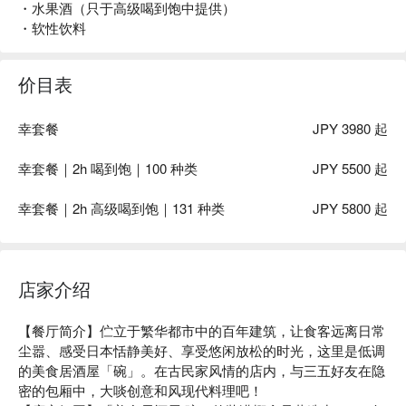
・水果酒（只于高级喝到饱中提供）
・软性饮料
价目表
幸套餐
JPY 3980 起
幸套餐｜2h 喝到饱｜100 种类
JPY 5500 起
幸套餐｜2h 高级喝到饱｜131 种类
JPY 5800 起
店家介绍
【餐厅简介】伫立于繁华都市中的百年建筑，让食客远离日常
尘嚣、感受日本恬静美好、享受悠闲放松的时光，这里是低调
的美食居酒屋「碗」。在古民家风情的店内，与三五好友在隐
密的包厢中，大啖创意和风现代料理吧！
