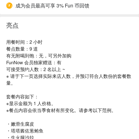
成为会员最高可享 3% Fun 币回馈
亮点
用餐时间：2 小时
餐点数量：9 道
有无附喝到饱：无，可另外加购
FunNow 会员独家赠送：有
可接受预约人数：2 名以上 ~
※ 请于下一页选择实际来店人数，并预订符合人数份的套餐数
量。
套餐内容如下：
※显示金额为 1 人价格。
※餐点内容会依当季食材有所变化。请参考以下范例。
・嫩滑生腐皮
・塔塔酱佐葱鲔鱼
・生火腿沙拉