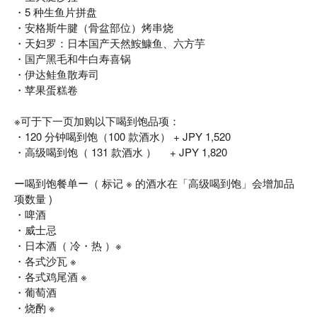
・5 种生鱼片拼盘
・安格斯牛腱（骨盆部位）烤串烧
・天妇罗：日本国产天然鮟鱇鱼、六方芋
・国产黑毛和牛白寿喜锅
・伊达鲑鱼散寿司
・苹果蛋糕卷
※可于下一页加购以下喝到饱品项：
・120 分钟喝到饱（100 款酒水） + JPY 1,520
・高级喝到饱（ 131 款酒水 ） + JPY 1,820
ー喝到饱餐单ー（ 标记 ※ 的酒水在「高级喝到饱」会增加品
项数量 )
・啤酒
・威士忌
・日本酒（ 冷・热 ）※
・各式沙瓦 ※
・各式鸡尾酒 ※
・葡萄酒
・烧酌 ※