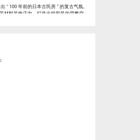
“ 100 年前的日本古民房 ” 的复古气氛。
等材料装饰店内，打造出纯和风的用餐空
肴招待来客、带您品味日常之美。此外，如
究。店内部分餐具来自枥木县的纯手工益子
多种口味沙拉酱任选搭配。饭前先用蔬菜垫
遽上升或过度摄取糖分。

益子烧的餐盘为美食加分，带给来客别有一
F
，汤中含有的大豆蛋白可以溶解血液中的胆