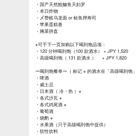
・国产天然鮟鱇鱼天妇罗
・本日炸物
・〆赞岐乌龙面 or 鲑鱼押寿司
・苹果蛋糕卷
・腌菜拼盘
※可于下一页加购以下喝到饱品项：
・120 分钟喝到饱（100 款酒水） + JPY 1,520
・高级喝到饱（ 131 款酒水 ） + JPY 1,820
ー喝到饱餐单ー（ 标记 ※ 的酒水在「高级喝到饱」
・啤酒
・威士忌
・日本酒（ 冷・热 ）※
・各式沙瓦 ※
・各式鸡尾酒 ※
・葡萄酒
・烧酌 ※
・水果酒（只于高级喝到饱中提供）
・软性饮料