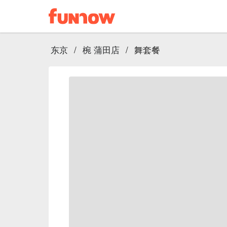
东京
/
椀 蒲田店
/
舞套餐