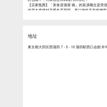
【店家氛围】「美食居酒屋 碗」的装潢概念是营造出 
使用木质建材及暖色系照明，再以细竹及和服腰带
间。在匠人精心设计的沉稳日式氛围中，以美酒佳
同店名「碗」（碗）一样，本店对于餐具也十分讲
烧，与餐厅装潢完美结合，更衬托料理美味。

【招牌菜色】

地址
餐前沙拉：本店提供的餐前沙拉可免费续盘，还有
肚子，可以减缓身体对糖分的吸收，抑制血糖值急
陶杯装啤酒：啤酒以陶瓷杯提供，用严选的杯子和
東京都大田区西蒲田 7 - 5 - 10 蒲田駅西口会館 B1
番风味的用餐体验。

一天一碗味噌汤：餐点最后会招待每人一碗味噌汤
固醇，让血管更健康喔！