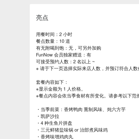
亮点
用餐时间：2 小时
餐点数量：10 道
有无附喝到饱：无，可另外加购
FunNow 会员独家赠送：有
可接受预约人数：2 名以上 ~
※ 请于下一页选择实际来店人数，并预订符合人数
套餐内容如下：
※显示金额为 1 人价格。
※餐点内容会依当季食材有所变化。请参考以下范
・当季前菜：香烤鸭肉 熏制风味、炖六方芋
・凯萨沙拉
・4 种生鱼片拼盘
・三元鲜猪盐味锅 or 治部煮风味鸡
・香烤味增鸡肉丸