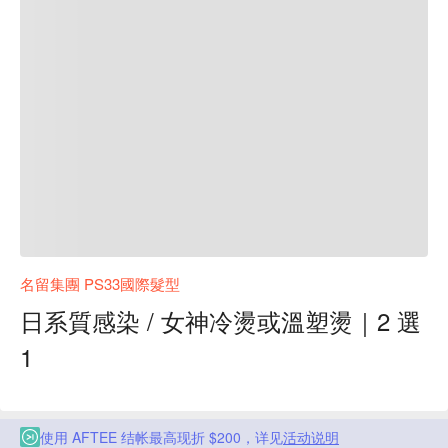
名留集團 PS33國際髮型
日系質感染 / 女神冷燙或溫塑燙｜2 選
1
使用 AFTEE 结帐最高现折 $200，详见
活动说明