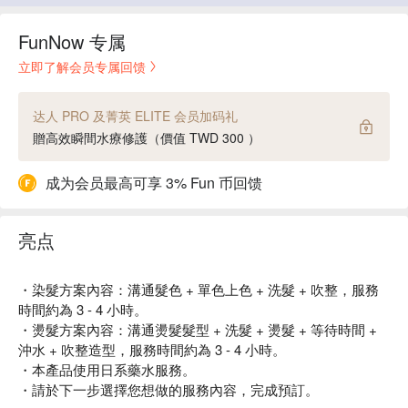
FunNow 专属
立即了解会员专属回馈
达人 PRO 及菁英 ELITE 会员加码礼
贈高效瞬間水療修護（價值 TWD 300 ）
成为会员最高可享 3% Fun 币回馈
亮点
・染髮方案內容：溝通髮色 + 單色上色 + 洗髮 + 吹整，服務
時間約為 3 - 4 小時。
・燙髮方案內容：溝通燙髮髮型 + 洗髮 + 燙髮 + 等待時間 +
沖水 + 吹整造型，服務時間約為 3 - 4 小時。
・本產品使用日系藥水服務。
・請於下一步選擇您想做的服務內容，完成預訂。