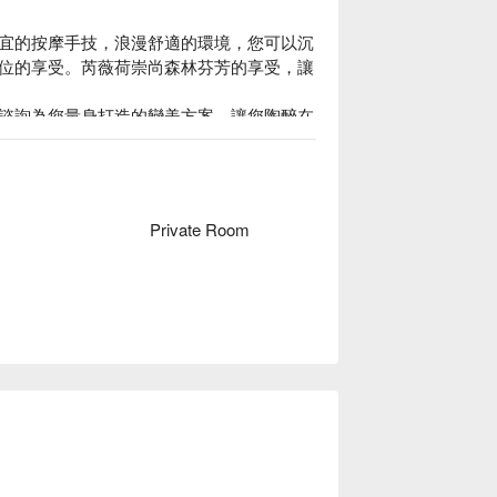
宜的按摩手技，浪漫舒適的環境，您可以沉
位的享受。芮薇荷崇尚森林芬芳的享受，讓
諮詢為您量身打造的變美方案，讓您陶醉在
能體會到不一樣的尊榮享受。

用 FunNow 預訂享優惠免排隊！
Private Room