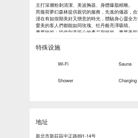
主打深層粉刺清潔、美波胸器、身體爆脂精雕。

芮薇荷夢幻森林提供親切的服務，先進的儀器，合
浸在有如假期美好又愜意的時光，體驗身心靈全方
愛美的客人們都能如同玫瑰、牡丹般亮澤吸睛。

專業技術：提供別具匠心的產品與技術，專業美肌
美體美膚的過程。

質感裝潢：精緻典雅的裝潢，讓每個想變美的妳都
特殊设施
口碑好評：擁有近 5 顆星高分的 Google 好評，使
Wi-Fi
Sauna
Shower
Charging
地址
新北市新莊區中正路891-14号