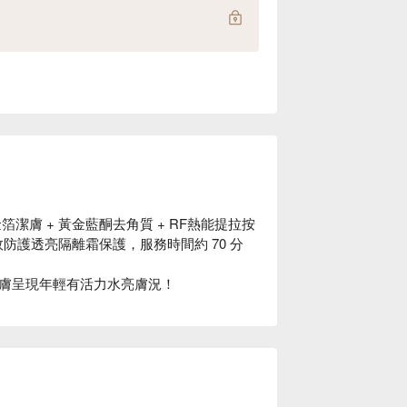
箔潔膚 + 黃金藍酮去角質 + RF熱能提拉按
高效防護透亮隔離霜保護，服務時間約 70 分
膚呈現年輕有活力水亮膚況！