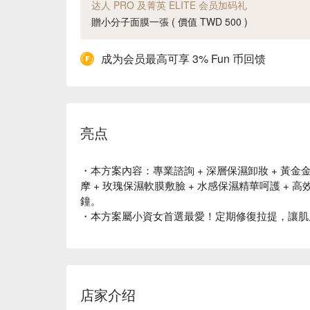
达人 PRO 及菁英 ELITE 会员加码礼
贈小分子面膜一張 ( 價值 TWD 500 )
成为会员最高可享 3% Fun 币回馈
亮点
・本方案內容：專業諮詢 + 深層保濕卸妝 + 黃金金
摩 + 玫瑰保濕軟膜敷臉 + 水感保濕精華呵護 + 
鐘。
・本方案屬小資女首選最愛！定期修復拉提，讓肌
店家介绍