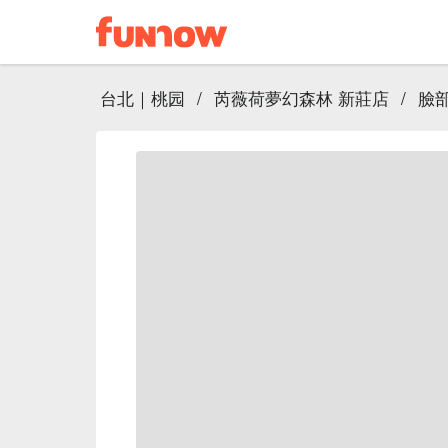
台北｜桃园
/
芮薇荷夢幻森林 新莊店
/
臉部