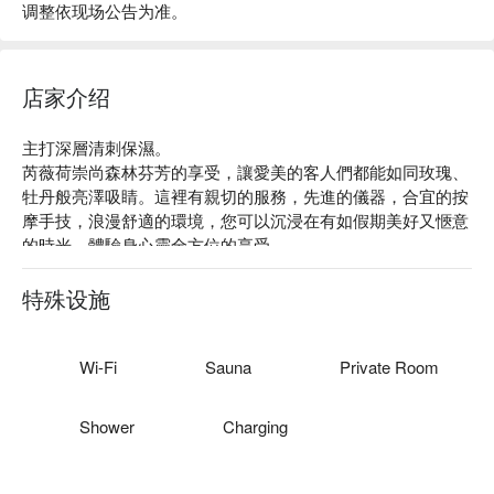
调整依现场公告为准。
店家介绍
主打深層清刺保濕。

芮薇荷崇尚森林芬芳的享受，讓愛美的客人們都能如同玫瑰、
牡丹般亮澤吸睛。這裡有親切的服務，先進的儀器，合宜的按
摩手技，浪漫舒適的環境，您可以沉浸在有如假期美好又愜意
的時光，體驗身心靈全方位的享受。

專業技術：芮薇荷主要從事美容美體相關服務別具匠心的產品
與技術，陶醉在美體美膚的過程美肌專業諮詢，評估定制量身
特殊设施
的完美方案，通通交由芮薇荷替您一手打理。

質感裝潢：精緻典雅的裝潢，讓每個想變美的妳都能體會到不
一樣的尊榮享受。

Wi-Fi
Sauna
Private Room
絕佳位置：捷運忠孝敦化站徒步 3 分鐘即可抵達。
Shower
Charging