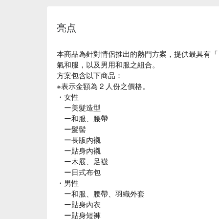
亮点
本商品為針對情侶推出的熱門方案，提供最具有「 
氣和服，以及男用和服之組合。
方案包含以下商品：
※表示金額為 2 人份之價格。
・女性
ー美髮造型
ー和服、腰帶
ー髮髻
ー長版內襯
ー貼身內襯
ー木屐、足襪
ー日式布包
・男性
ー和服、腰帶、羽織外套
ー貼身內衣
ー貼身短褲