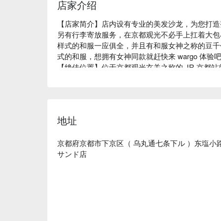
店家介绍
【店家简介】店内设有专业的美发沙龙，为您打造
另有行李寄放服务，在京都观光不必手上扛着大包
样式的和服一应俱全，并且有和服女神之称的豆千代还
式的和服，想拥有女神同款就赶快来 wargo 体验吧！
【绝佳位置】位于京都观光玄关之称的 JR 京都站
出门开逛。 

【店家特色】从发髻到和服小物通通包含在体验方
准备了只要人来就好！
地址
京都府京都市下京区（ 乌丸通七条下ル ）东塩小路町 7
サンド店