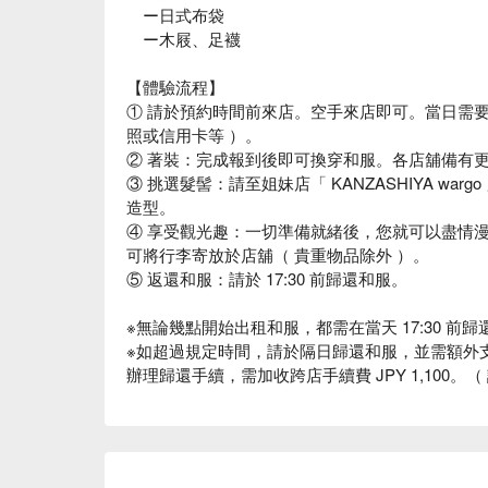
ー日式布袋
ー木屐、足襪
【體驗流程】
① 請於預約時間前來店。空手來店即可。當日需
照或信用卡等 ）。
② 著裝：完成報到後即可換穿和服。各店舖備有更
③ 挑選髮髻：請至姐妹店「 KANZASHIYA w
造型。
④ 享受觀光趣：一切準備就緒後，您就可以盡情
可將行李寄放於店舖（ 貴重物品除外 ）。
⑤ 返還和服：請於 17:30 前歸還和服。
※無論幾點開始出租和服，都需在當天 17:30 前歸
※如超過規定時間，請於隔日歸還和服，並需額外支付 
辦理歸還手續，需加收跨店手續費 JPY 1,100。