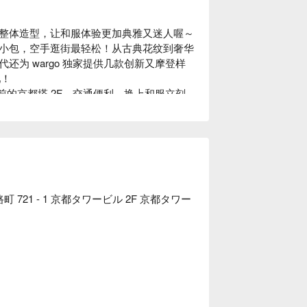
整体造型，让和服体验更加典雅又迷人喔～
小包，空手逛街最轻松！从古典花纹到奢华
为 wargo 独家提供几款创新又摩登样
 

前的京都塔 2F，交通便利，换上和服立刻
案内，多种款式任您挑选，当天什么都不用
21 - 1 京都タワービル 2F 京都タワー