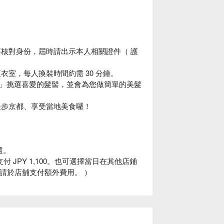
要核對身份，屆時請出示本人相關證件（ 護
衣室，每人換裝時間約需 30 分鐘。
argo 」挑選喜愛的髮髻，並會為您做簡單的美髮
漫步京都、享受當地美食囉！
還。
JPY 1,100。也可選擇當日在其他店鋪
（ 請於店舖支付額外費用。 ）