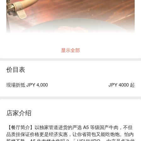
显示全部
价目表
現場折抵 JPY 4,000
JPY 4000 起
店家介绍
【餐厅简介】以独家管道进货的严选 A5 等级国产牛肉，不但
品质挂保证价格更是经济实惠，让你省荷包又能吃饱饱。怕内
脏烤不熟、A5 牛肉烤太焦吗？ 「 USHIHIRO 」由店员桌边代