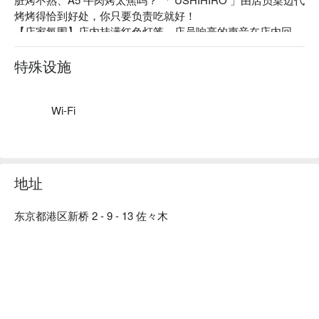
烤烤得恰到好处，你只要负责吃就好！ 

【店家氛围】店内挂满红色灯笼，店员响亮的声音在店内回
店员热情介绍不同部位最好吃的烤法与熟度，并且提供代烤服
响，仿佛来到夏日祭典会场般热闹非凡，享受美食还能获得满
务！让客人都能专注在享用最完美的和牛烧烤，非常推荐！
满的能量喔～ 

特殊设施
肉质鲜甜，是会让人想要加入口袋名单的好店 👍
【特殊席位】本店设有单身友善的吧台座位，让你独享烧肉滋
味，沉浸于不被打扰的独饮时光。
Wi-Fi
地址
东京都港区新桥 2 - 9 - 13 佐々木