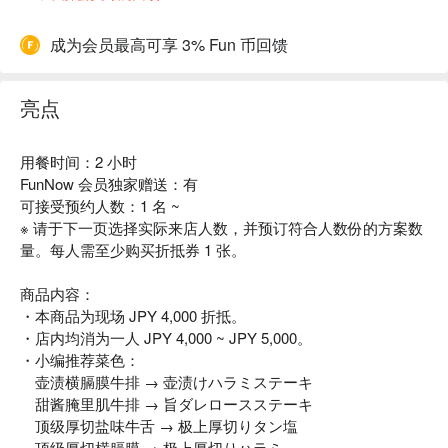
成为会员最高可享 3% Fun 币回馈
亮点
用餐时间：2 小时
FunNow 会员独家赠送：有
可接受预约人数：1 名 ~
※ 请于下一页选择实际来店人数，并预订符合人数份的方案数
量。每人需至少购买折抵券 1 张。
商品内容：
・本商品为现场 JPY 4,000 折抵。
・店内均消为一人 JPY 4,000 ~ JPY 5,000。
・小编推荐菜色：
壶渍横膈膜牛排 → 壶渍けハラミステーキ
甜酱腌里肌牛排 → 旨ダレロースステーキ
顶级厚切盐味牛舌 → 极上厚切りタン塩
顶级厚切横膈膜 → 极上厚切りハラミ