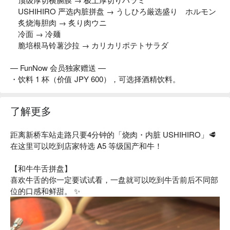
USHIHIRO 严选内脏拼盘 → うしひろ厳选盛り ホルモン
炙烧海胆肉 → 炙り肉ウニ
冷面 → 冷麺
脆培根马铃薯沙拉 → カリカリポテトサラダ
— FunNow 会员独家赠送 —
・饮料 1 杯（价值 JPY 600），可选择酒精饮料。
了解更多
距离新桥车站走路只要4分钟的「烧肉・内脏 USHIHIRO」🥩
在这里可以吃到店家特选 A5 等级国产和牛！
【和牛牛舌拼盘】
喜欢牛舌的你一定要试试看，一盘就可以吃到牛舌前后不同部
位的口感和鲜甜。 ✨