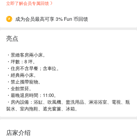
立即了解会员专属回馈
成为会员最高可享 3% Fun 币回馈
亮点
・景緻客房兩小床。
・坪數：8 坪。
・住房不含早餐；含車位。
・經典兩小床。
・禁止攜帶寵物。
・全館禁菸。
・最晚退房時間：11:00。
・房內設備：浴缸、吹風機、盥洗用品、淋浴浴室、電視、瓶
裝水、室內拖鞋、遮光窗簾、冰箱。
店家介绍