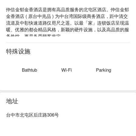
仲信金郁金香酒店是拥有高品质服务的北屯区酒店。仲信金郁
金香酒店 ( 原台中兆品 ) 为中台湾国际级商务酒店，距中清交
流道及中彰快速道路仅咫尺之遥。以最「家」连锁饭店呈现温
暖、优雅的都会精品风格，新颖的硬件设施，以及高品质的服
务热忱，更是备受顾客肯定。

仲信金郁金香酒店评价：Google 4.1 星、FunNow 4.6 星好评
推荐

特殊设施
仲信金郁金香酒店推荐：仲信金郁金香酒店 ( 原台中兆品 ) 拥
有 224 间精致客房，分为一馆「品臻楼」与二馆「兆尹楼」，
整体建筑、空间摆设采用色调温暖的自然素材，让您住宿、用
Bathtub
Wi-Fi
Parking
餐环境恬宜舒适外，备享尊荣礼遇。

仲信金郁金香酒店优惠、仲信金郁金香酒店住宿方案、仲信金
郁金香酒店休息方案立刻查看⬇︎
地址
台中市北屯区后庄路306号