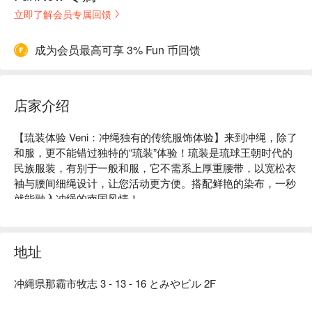
立即了解会员专属回馈
成为会员最高可享 3% Fun 币回馈
店家介绍
【琉装体验 Veni：冲绳独有的传统服饰体验】来到冲绳，除了
和服，更不能错过独特的“琉装”体验！琉装是琉球王朝时代的
民族服装，有别于一般和服，它不需系上厚重腰带，以宽松衣
袖与腰间细绳设计，让您活动更方便。搭配鲜艳的染布，一秒
就能融入冲绳的南国风情！

琉装体验 Veni 位于冲绳那霸，提供独特的传统琉球服装穿着
体验。这里的专业团队不仅提供精美的服装，还有专业的摄影
服务，让每位顾客都能留下美好回忆。

地址
【必试项目】

专业摄影套餐：无论天气如何，专业团队都能提供优质的户外
冲縄県那霸市牧志 3 - 13 - 16 とみやビル 2F
拍摄服务，捕捉您身着琉装的美丽瞬间。

精美琉球服装：店内提供多款设计精美的传统服装，让您亲身