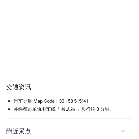
体验琉球文化的独特魅力。

发型设计服务：专业发型设计师会为您打造完美造型，让整体
搭配更臻完善。

【顾客好评与环境】琉装体验 Veni 获得顾客极高评价，许多
人赞扬其热情专业的服务，并表示这是冲绳旅程中最难忘的经
历之一。顾客特别喜爱这里的氛围和拍摄效果，认为这是一个
非常值得推荐的体验。

店家位于那霸市的便利地点，装潢优雅，营造出舒适放松的氛
围，让您在体验琉装的同时，也能感受到身心的愉悦。

想要为您的冲绳之旅增添一份难忘的回忆吗？立即使用 
FunNow 预订琉装体验 Veni，开启您的琉球文化之旅！
交通资讯
汽车导航 Map Code：33 158 515*41
冲绳都市单轨电车线「 牧志站 」步行约 3 分钟。
附近景点