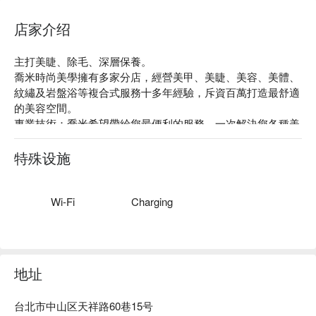
店家介绍
主打美睫、除毛、深層保養。

喬米時尚美學擁有多家分店，經營美甲、美睫、美容、美體、
紋繡及岩盤浴等複合式服務十多年經驗，斥資百萬打造最舒適
的美容空間。

專業技術：喬米希望帶給您最便利的服務，一次解決您各種美
的需求，於是喬米募集了不同技能的專業伙伴們投入喬米時尚
美學，提供一站式的全方位照顧。

特殊设施
絕佳位置：位於捷運民權西路站，有晴光市場也有雙城街夜
市，餐飲店家林立方便療程結束後，好好享受美食一番。

店家故事：喬米時尚美學，是一群熱愛美學技術、為自已獨立
Wi-Fi
Charging
生計而努力的美睫美甲們，因理念而結合，希望能將所學到的
美學的技能加上「真誠的服務」，帶給每一位熱愛自已及照顧
自己的顧客。
地址
台北市中山区天祥路60巷15号