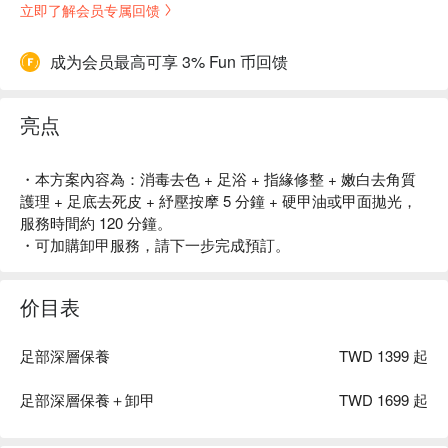
立即了解会员专属回馈
成为会员最高可享 3% Fun 币回馈
亮点
・本方案內容為：消毒去色 + 足浴 + 指緣修整 + 嫩白去角質
護理 + 足底去死皮 + 紓壓按摩 5 分鐘 + 硬甲油或甲面拋光，
服務時間約 120 分鐘。
・可加購卸甲服務，請下一步完成預訂。
价目表
足部深層保養
TWD 1399 起
足部深層保養＋卸甲
TWD 1699 起