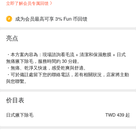
立即了解会员专属回馈
成为会员最高可享 3% Fun 币回馈
亮点
・本方案內容為：現場諮詢看毛流 + 清潔和保濕敷膜 + 日式
無痛腋下除毛，服務時間約 30 分鐘。
・無痛、乾淨又快速，感受乾爽與舒適。
・可於備註處留下您的聯絡電話，若有相關狀況，店家將主動
與您聯繫。
价目表
日式腋下除毛
TWD 439 起