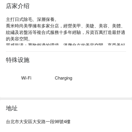
店家介绍
主打日式除毛、深層保養。

喬米時尚美學擁有多家分店，經營美甲、美睫、美容、美體、
紋繡及岩盤浴等複合式服務十多年經驗，斥資百萬打造最舒適
的美容空間。

質感裝潢：寬敞舒適的環境，溫馨自在的美容空間，享受美好
的放鬆時光。

口碑好評：擁有近 5 顆星高分的 Google / Facebook 好評，使
特殊设施
用 FunNow 預訂享優惠免排隊。

絕佳位置：近捷運忠孝復興步行約 5 分鐘、忠孝敦化站，步行
約 10 分鐘。 
Wi-Fi
Charging
地址
台北市大安區大安路一段98號4樓