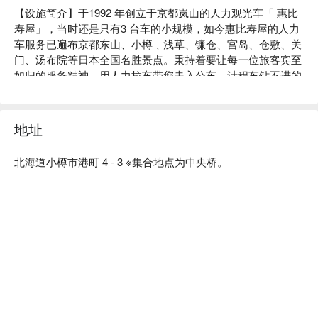
【设施简介】于1992 年创立于京都岚山的人力观光车「 惠比
寿屋」，当时还是只有3 台车的小规模，如今惠比寿屋的人力
车服务已遍布京都东山、小樽﹑浅草、镰仓、宫岛、仓敷、关
门、汤布院等日本全国名胜景点。秉持着要让每一位旅客宾至
如归的服务精神，用人力拉车带您走入公车、计程车钻不进的
小巷弄中的私房景点，为您的旅游增添难忘回忆！ 

【店家理念】旗下超过 200 名的车夫，在当地不断吸收新知
识，成为在地通。这些车夫们就是您的私人导游，内行人才知
地址
道的文化、历史、美食…旅游书里没有的资讯毫不藏私通通分
享给您，让您轻松遍览美景、更深入了解当地风貌。 

北海道小樽市港町 4 - 3 ※集合地点为中央桥。
【景点】在港口城市「 小樽 」，至今仍延续着兴盛的贸易活
动，可以感受到商人的热情与活力。 「 惠比寿屋」不仅带您
走访观光中心的小樽运河周边，更带您走进保留明治及大正时
期遗迹的怀旧街道、山水环绕的城市风景、甚至只有当地人才