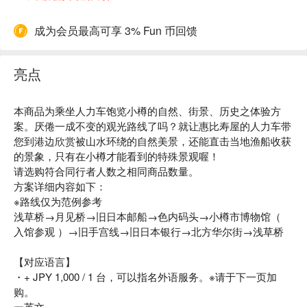
成为会员最高可享 3% Fun 币回馈
亮点
本商品为乘坐人力车饱览小樽的自然、街景、历史之体验方
案。厌倦一成不变的观光路线了吗？就让惠比寿屋的人力车带
您到港边欣赏被山水环绕的自然美景，还能直击当地渔船收获
的景象，只有在小樽才能看到的特殊景观喔！
请选购符合同行者人数之相同商品数量。
方案详细内容如下：
※路线仅为范例参考
浅草桥→月见桥→旧日本邮船→色内码头→小樽市博物馆（
入馆参观 ）→旧手宫线→旧日本银行→北方华尔街→浅草桥
【对应语言】
・+ JPY 1,000 / 1 台，可以指名外语服务。※请于下一页加
购。
ー英文