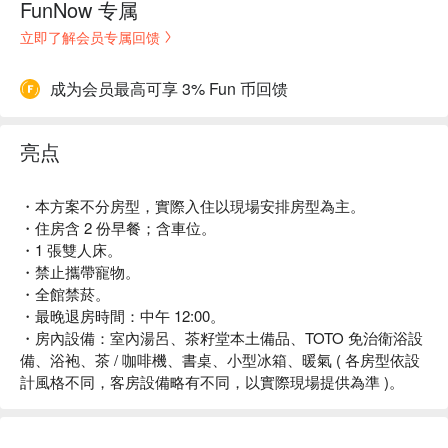
FunNow 专属
立即了解会员专属回馈
成为会员最高可享 3% Fun 币回馈
亮点
・本方案不分房型，實際入住以現場安排房型為主。
・住房含 2 份早餐；含車位。
・1 張雙人床。
・禁止攜帶寵物。
・全館禁菸。
・最晚退房時間：中午 12:00。
・房內設備：室內湯呂、茶籽堂本土備品、TOTO 免治衛浴設
備、浴袍、茶 / 咖啡機、書桌、小型冰箱、暖氣 ( 各房型依設
計風格不同，客房設備略有不同，以實際現場提供為準 )。