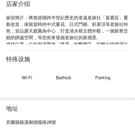
店家介绍
旅宿簡介：將曾經橫跨半世紀歷史的老溫泉旅社「嘉賓莊」重
新改造，保留當時的中式窗花、日式門楣、斜屋頂等老旅社特
色，並以露天庭園為中心，打造清水模主體外觀，一個新舊交
錯的靜謐空間，等您前來發掘老旅社的新感受。

絕佳位置：位於泡湯勝地「礁溪」的繁華區，距離台鐵礁溪站
僅需 6 分鐘步行時間，鄰近湯圍溝溫泉公園、礁溪溫泉廣場，
附近美食小吃林立，還有宜蘭名店的「奕順軒」也近在咫尺！

特殊设施
貼心服務：提供免費 Wi-Fi、24 小時接待櫃台、多語接待人
員、行李寄存、附屬餐廳等。
Wi-Fi
Bathtub
Parking
地址
宜蘭縣礁溪鄉德陽路28號