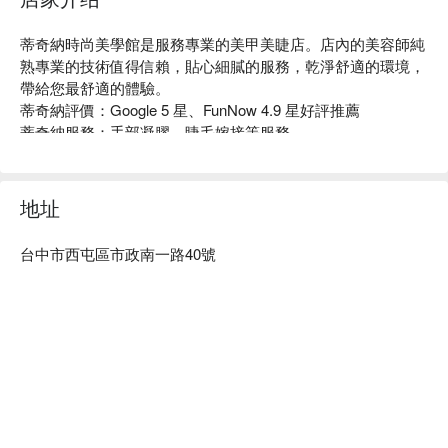
蒂奇納時尚美學館是服務專業的美甲美睫店。店內的美容師純
熟專業的技術值得信賴，貼心細膩的服務，乾淨舒適的環境，
帶給您最舒適的體驗。

蒂奇納評價：Google 5 星、FunNow 4.9 星好評推薦

蒂奇納服務：手部凝膠、睫毛嫁接等服務。

蒂奇納推薦：店內氣氛溫馨，設計師服務周到，專業的技術讓
客人可以安心享受。

蒂奇納時尚美學館預約、蒂奇納時尚美學館價格立刻查看⬇︎
地址
台中市西屯區市政南一路40號