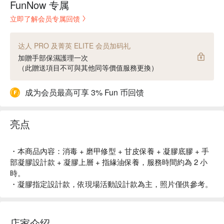
FunNow 专属
立即了解会员专属回馈
达人 PRO 及菁英 ELITE 会员加码礼
加贈手部保濕護理一次
（此贈送項目不可與其他同等價值服務更換）
成为会员最高可享 3% Fun 币回馈
亮点
・本商品內容：消毒 + 磨甲修型 + 甘皮保養 + 凝膠底膠 + 手
部凝膠設計款 + 凝膠上層 + 指緣油保養，服務時間約為 2 小
時。
・凝膠指定設計款，依現場活動設計款為主，照片僅供參考。
店家介绍