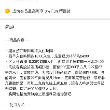
成为会员最高可享 3% Fun 币回馈
亮点
— 商品內容 —
・請在預訂時間選擇入住時間
・最早入住時間為18:00入住，最遲退房時間為24:00
・客人可選擇18:00後時間入住，但最遲退房時間一樣為24:00
・高級客房設於酒店4至6樓，面積296至399平方尺〔27至37
平方米〕，寬敞舒適。客房設計時尚簡約，盡顯個性品味。設
備齊全，備有液晶平面電視及iHome 底座等完善配套，帶來非
凡視聽娛樂；再加上免費無線上網服務，讓客人時刻與世界緊
密聯繫。指定房間配備雙人大床。
・房間包括免費無線上網服務及迷你酒吧
— 使用方式—