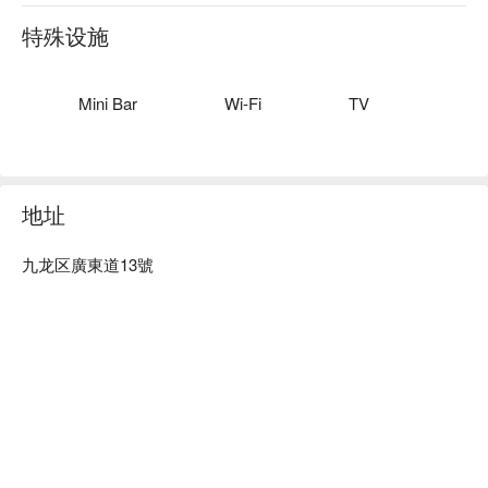
港城，為賓客提供與眾不同的休閒、住宿和購物體驗。

全新的貴賓樓層以流線型設計、貼心服務和先進設備迎接賓
特殊设施
客。貴賓樓層的客人可自由進出行政酒廊，享用每日免費早
餐、下午茶、傍晚雞尾酒和管家服務等尊享禮遇。

位於世上其中一個美食之都，港威酒店當然擁有不同凡響的餐
Mini Bar
Wi-Fi
TV
飲設施，包括面積達20,000平方英尺、供應頂級佳餚的Three 
on Canton，其設計獨具巧思，讓人印象深刻，是一個適合用
餐、品酒、休息和交流的空間。廣東道上最時尚的露天用餐地
點Be on Canton也不容錯過，這個充滿時尚活力、度假風情的
地址
地點，提供餐膳、雞尾酒、開胃酒及美味小菜，隨時歡迎賓客
派對狂歡。
九龙区廣東道13號