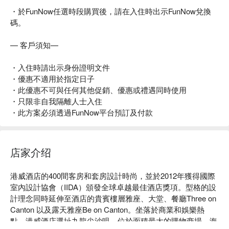
・於FunNow任選時段購買後，請在入住時出示FunNow兌換
碼。
— 客戶須知—
・入住時請出示身份證明文件
・優惠不適用於指定日子
・此優惠不可與任何其他促銷、優惠或禮遇同時使用
・只限非自我隔離人士入住
・此方案必須透過FunNow平台預訂及付款
店家介绍
港威酒店的400間客房和套房設計時尚，並於2012年獲得國際
室內設計協會（IIDA）頒發全球卓越最佳酒店獎項。型格的設
計理念同時延伸至酒店的貴賓樓層雅座、大堂、餐廳Three on 
Canton 以及露天雅座Be on Canton。坐落於商業和娛樂熱
點，港威酒店選址九龍尖沙咀，位於面積最大的購物商場—海