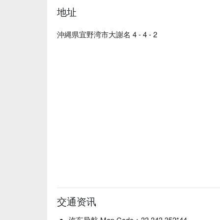
足，而套餐主角—烤鸡腿肉串则使用炭火烧烤，好
地址
【店名理念】「 Kantipur 」为尼泊尔首都－
牌，将尼泊尔街头风味再现于冲绳。
沖縄県宜野湾市大謝名 4 - 4 - 2
交通资讯
汽车导航 Map Code：33 343 352*44