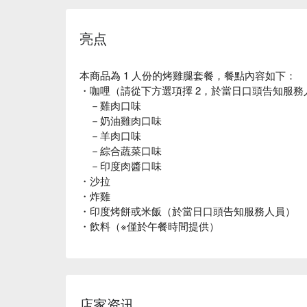
亮点
本商品為 1 人份的烤雞腿套餐，餐點內容如下：
・咖哩（請從下方選項擇 2，於當日口頭告知服務
－雞肉口味
－奶油雞肉口味
－羊肉口味
－綜合蔬菜口味
－印度肉醬口味
・沙拉
・炸雞
・印度烤餅或米飯（於當日口頭告知服務人員）
・飲料（※僅於午餐時間提供）
店家资讯