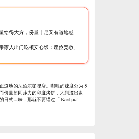
量给得大方，份量十足又有道地感，
带家人出门吃顿安心饭；座位宽敞、
道地的尼泊尔咖哩店。咖哩的辣度分为 5 
而份量超阿莎力的印度烤饼，大到溢出盘
口味，那就不要错过「 Kantipur 
炭火烧烤，多汁柔软好滋味，吃过令人难
、手帕耍饼、沙拉、2 种咖哩等，份量超饱