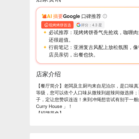
AI 摘要
Google 口碑推荐
现烤烤饼首选
评分：4.3 星
必试推荐：
现烤烤饼香气先抢戏，咖喱肉
还很超值。
行前笔记：
亚洲复古风配上放松氛围，像
店员亲切，出餐也快。
店家介绍
【餐厅简介】老闆及主厨均来自尼泊尔，是口味真正
等级，您可以依个人口味从微辣到超辣间做选择；
子，定让您赞叹连连！来到冲绳想尝试有别于一般的日式
Curry House 」！

【招牌菜色】

印度烤鸡：鲜嫩鸡肉浸渍优酪乳以及香辛料后，用
忘！

烤鸡腿肉串套餐：点一份套餐即可享用道印度烤饼