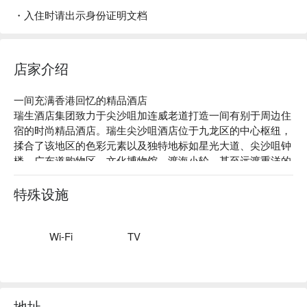
・入住时请出示身份证明文档
店家介绍
一间充满香港回忆的精品酒店

瑞生酒店集团致力于尖沙咀加连威老道打造一间有别于周边住
宿的时尚精品酒店。瑞生尖沙咀酒店位于九龙区的中心枢纽，
揉合了该地区的色彩元素以及独特地标如星光大道、尖沙咀钟
楼、广东道购物区、文化博物馆、渡海小轮、甚至远渡重洋的
黄色巨鸭，务求为所有客人提供一次富有真正香港文化色彩的
住宿体验。
特殊设施
Wi-Fi
TV
地址