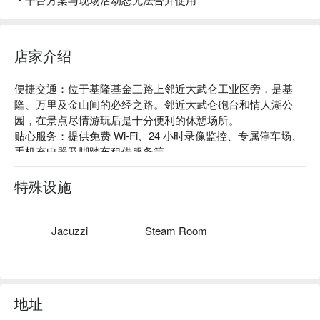
店家介绍
便捷交通：位于基隆基金三路上邻近大武仑工业区旁，是基
隆、万里及金山间的必经之路。邻近大武仑砲台和情人湖公
园，在景点尽情游玩后是十分便利的休憩场所。

贴心服务：提供免费 Wi-Fi、24 小时录像监控、专属停车场、
手机充电器及脚踏车租借服务等。

建筑特色：明亮的配色与蓝色的窗户形成对比，简单且舒适的
外观，用慵懒自在的面貌迎接离家的旅客们，在宽敞舒适的房
特殊设施
间内洗去旅程的疲惫，获得一夜好眠。
Jacuzzi
Steam Room
地址