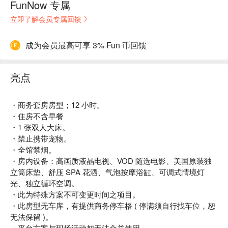
FunNow 专属
立即了解会员专属回馈
成为会员最高可享 3% Fun 币回馈
亮点
・商务套房房型；12 小时。
・住房不含早餐
・1 张双人大床。
・禁止携带宠物。
・全馆禁烟。
・房内设备：高画质液晶电视、VOD 随选电影、美国原装独
立筒床垫、舒压 SPA 花洒、气泡按摩浴缸、可调式情境灯
光、独立循环空调。
・此为特殊方案不可变更时间之项目。
・此房型无车库，有提供商务停车格 ( 停满须自行找车位，恕
无法保留 )。
・平台方案与现场活动恕无法合并使用