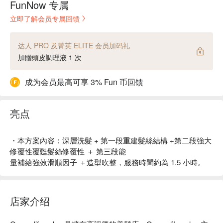
FunNow 专属
立即了解会员专属回馈
达人 PRO 及菁英 ELITE 会员加码礼
加贈頭皮調理液 1 次
成为会员最高可享 3% Fun 币回馈
亮点
・本方案內容：深層洗髮 + 第一段重建髮絲結構 +第二段強大
修覆性覆甦髮絲修覆性 ＋ 第三段能
量補給強效滑順因子 ＋造型吹整，服務時間約為 1.5 小時。
店家介绍