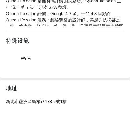
Queen life salon 是擁有高評價的美髮店。Queen life salon 主
打 洗 + 剪 + 染、頭皮 SPA 養護。

Queen life salon 評價：Google 4.3 星、平台 4.8 星好評

Queen life salon 服務：經驗豐富的設計師，美感與技術都是
一等一的專業，無論洗、剪、燙、染，只要是頭髮與頭皮的問
題就能完美解決，將妳變身為高貴美麗的女王！

Queen life salon 推薦：無論機器或使用產品都很優質，譬如
特殊设施
護髮用的有機摩洛哥堅果油配方，透過 iM 上質修護法 3+1 系
列，能夠達成最深層的護髮，粗糙分岔不再來，閃亮柔順得讓
人不禁想摸。

Wi-Fi
Queen life salon 頭皮養護館預約、Queen life salon 頭皮養護
館價格立刻查看⬇︎
地址
新北市蘆洲區民權路188-5號1樓