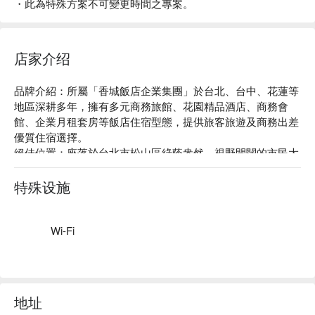
・此為特殊方案不可變更時間之專案。
店家介绍
品牌介紹：所屬「香城飯店企業集團」於台北、台中、花蓮等
地區深耕多年，擁有多元商務旅館、花園精品酒店、商務會
館、企業月租套房等飯店住宿型態，提供旅客旅遊及商務出差
優質住宿選擇。

絕佳位置：座落於台北市松山區綠蔭盎然、視野開闊的市民大
道六段，鄰近知名五分埔商圈、饒河街觀光夜市與松山車站，
搭乘捷運、高鐵、火車皆便利。

特殊设施
貼心服務：提供免費 Wi-Fi、24 小時接待櫃台、商務中心、停
車場等。
Wi-Fi
地址