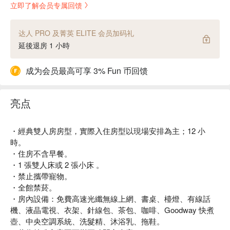
立即了解会员专属回馈
达人 PRO 及菁英 ELITE 会员加码礼
延後退房 1 小時
成为会员最高可享 3% Fun 币回馈
亮点
・經典雙人房房型，實際入住房型以現場安排為主；12 小
時。
・住房不含早餐。
・1 張雙人床或 2 張小床 。
・禁止攜帶寵物。
・全館禁菸。
・房內設備：免費高速光纖無線上網、書桌、檯燈、有線話
機、液晶電視、衣架、針線包、茶包、咖啡、Goodway 快煮
壺、中央空調系統、洗髮精、沐浴乳、拖鞋。