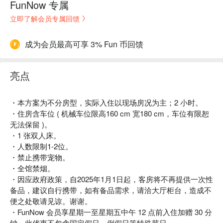
FunNow 专属
立即了解会员专属回馈
成为会员最高可享 3% Fun 币回馈
亮点
・本方案为不分房型，实际入住以现场房况为主；2 小时。
・住房含车位 ( 机械车位限高160 cm 宽180 cm，车位有限恕
无法保留 )。
・1 张双人床。
・人数限制1-2位。
・禁止携带宠物。
・全馆禁烟。
・因应政府政策，自2025年1月1日起，客房将不再提供一次性
备品，建议自行携带，如有备品需求，请洽大厅柜台，造成不
便之处敬请见谅。谢谢。
・FunNow 会员享星期一至星期五中午 12 点前入住加赠 30 分
钟，此优惠不包含国定假日、例假日等特殊节日。