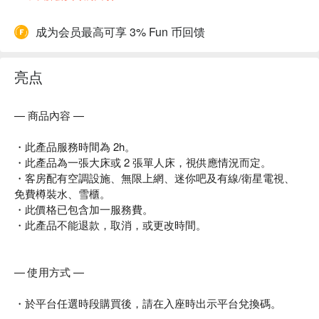
成为会员最高可享 3% Fun 币回馈
亮点
— 商品內容 —
・此產品服務時間為 2h。
・此產品為一張大床或 2 張單人床，視供應情況而定。
・客房配有空調設施、無限上網、迷你吧及有線/衛星電視、
免費樽裝水、雪櫃。
・此價格已包含加一服務費。
・此產品不能退款，取消，或更改時間。
— 使用方式 —
・於平台任選時段購買後，請在入座時出示平台兌換碼。