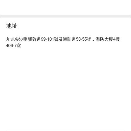
情侶爆房、優遊居 Vve Vve Hotel優惠資訊立刻查看⬇︎
地址
九龙尖沙咀彌敦道99-101號及海防道53-55號，海防大廈4樓
406-7室