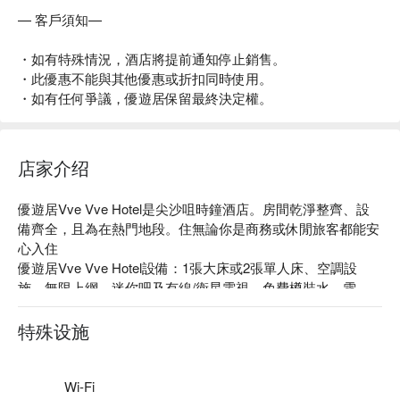
— 客戶須知—
・如有特殊情況，酒店將提前通知停止銷售。
・此優惠不能與其他優惠或折扣同時使用。
・如有任何爭議，優遊居保留最終決定權。
店家介绍
優遊居Vve Vve Hotel是尖沙咀時鐘酒店。房間乾淨整齊、設
備齊全，且為在熱門地段。住無論你是商務或休閒旅客都能安
心入住

優遊居Vve Vve Hotel設備：1張大床或2張單人床、空調設
施、無限上網、迷你吧及有線/衛星電視、免費樽裝水、雪
櫃。

優遊居Vve Vve Hotel推薦：距離佐敦地鐵站僅有 2 分鐘步行
特殊设施
路程

優遊居Vve Vve Hotel評價：平台4.4 星真實好評推薦

優遊居Vve Vve Hotel尖沙咀時鐘酒店、優遊居 Vve Vve Hotel
Wi-Fi