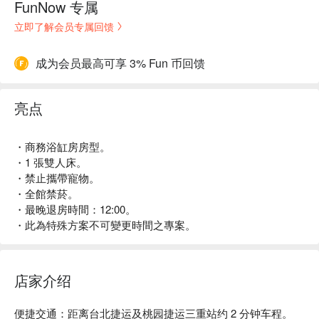
FunNow 专属
立即了解会员专属回馈
成为会员最高可享 3% Fun 币回馈
亮点
・商務浴缸房房型。
・1 張雙人床。
・禁止攜帶寵物。
・全館禁菸。
・最晚退房時間：12:00。
・此為特殊方案不可變更時間之專案。
店家介绍
便捷交通：距离台北捷运及桃园捷运三重站约 2 分钟车程。
