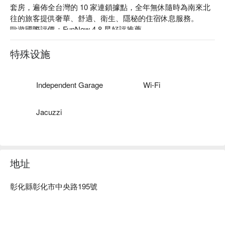
套房，遍佈全台灣的 10 家連鎖據點，全年無休隨時為南來北
往的旅客提供奢華、舒適、衛生、隱秘的住宿休息服務。

歐遊國際評價：FunNow 4.8 星好評推薦

歐遊國際推薦：歐遊因應不同旅宿需求設有晶鑽套房、白金套
房、旗艦套房、 VIP 套房、總統套房等可供選擇。

特殊设施
歐遊國際連鎖精品旅館 彰化館優惠、歐遊國際連鎖精品旅館 
彰化館住宿方案、歐遊國際連鎖精品旅館 彰化館休息方案立
刻查看⬇︎
Independent Garage
Wi-Fi
Jacuzzi
地址
彰化縣彰化市中央路195號