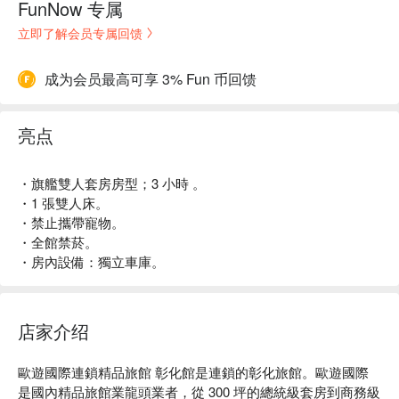
FunNow 专属
立即了解会员专属回馈
成为会员最高可享 3% Fun 币回馈
亮点
・旗艦雙人套房房型；3 小時 。
・1 張雙人床。
・禁止攜帶寵物。
・全館禁菸。
・房內設備：獨立車庫。
店家介绍
歐遊國際連鎖精品旅館 彰化館是連鎖的彰化旅館。歐遊國際
是國內精品旅館業龍頭業者，從 300 坪的總統級套房到商務級