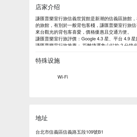
店家介绍
謙匯普樂室行旅信義世貿館是新潮的信義區旅館，
的旅館，有別於一般背包客棧，謙匯普樂室行旅信
來台觀光的背包客喜愛，價格優惠且交通方便。

謙匯普樂室行旅評價：Google 4.3 星、平台 4.9 
謙匯普樂室行旅推薦： 距離捷運象山站約 2 分鐘步行
間。簡約現代的設計風格，最高達到七人的獨特房型
謙匯普樂室行旅信義世貿館優惠、謙匯普樂室行旅
特殊设施
世貿館休息方案立刻查看⬇︎
Wi-Fi
地址
台北市信義區信義路五段109號B1