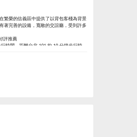
在繁榮的信義區中提供了以背包客棧為背景
有著完善的設備，寬敞的交誼廳，受到許多
星好評推薦

時間，距離台北 101 約 10 分鐘步行時
，給您信義區 CP 值最高的超值享受！

信義世貿館住宿方案、謙匯普樂室行旅信義