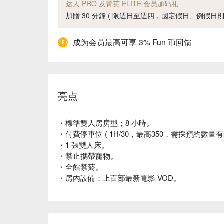
达人 PRO 及菁英 ELITE 会员加码礼
加贈 30 分鐘 ( 限週日至週四，國定假日、例假日
成为会员最高可享 3% Fun 币回馈
亮点
・標準雙人房房型；8 小時。
・付費停車位 ( 1H/30，最高350，需採預約數量有
・1 張雙人床。
・禁止攜帶寵物。
・全館禁菸。
・房內設備：上百部最新電影 VOD。