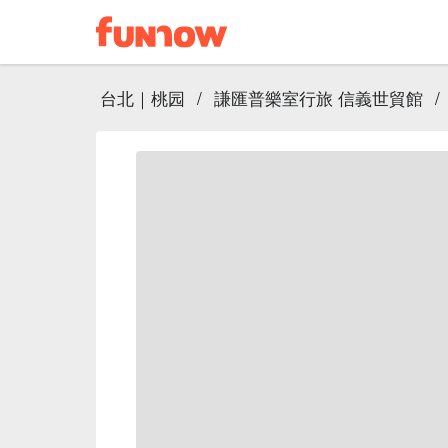
台北｜桃园
/
謙匯普樂室行旅 信義世貿館
/