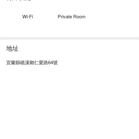
的放鬆與休息！

素問足體養生會館預約、素問足體養生會館價格、素問足體養
生會館優惠立刻查看⬇︎
Wi-Fi
Private Room
地址
宜蘭縣礁溪鄉仁愛路64號