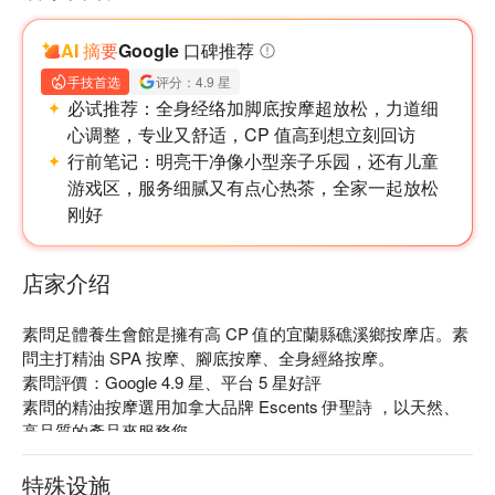
AI 摘要
Google 口碑推荐
手技首选
评分：4.9 星
必试推荐：
全身经络加脚底按摩超放松，力道细
心调整，专业又舒适，CP 值高到想立刻回访
行前笔记：
明亮干净像小型亲子乐园，还有儿童
游戏区，服务细腻又有点心热茶，全家一起放松
刚好
店家介绍
素問足體養生會館是擁有高 CP 值的宜蘭縣礁溪鄉按摩店。素
問主打精油 SPA 按摩、腳底按摩、全身經絡按摩。

素問評價：Google 4.9 星、平台 5 星好評

素問的精油按摩選用加拿大品牌 Escents 伊聖詩 ，以天然、
高品質的產品來服務您。

素問位於優美的宜蘭礁溪，最適合想要短暫遠離都市煩憂，或
者想一解工作勞碌帶來身心靈疲憊的您，這裡將會帶給您徹底
特殊设施