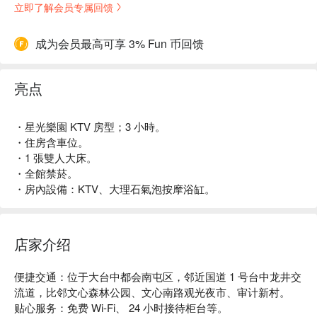
立即了解会员专属回馈
成为会员最高可享 3% Fun 币回馈
亮点
・星光樂園 KTV 房型；3 小時。
・住房含車位。
・1 張雙人大床。
・全館禁菸。
・房內設備：KTV、大理石氣泡按摩浴缸。
店家介绍
便捷交通：位于大台中都会南屯区，邻近国道 1 号台中龙井交
流道，比邻文心森林公园、文心南路观光夜市、审计新村。

贴心服务：免费 Wi-Fi、 24 小时接待柜台等。
