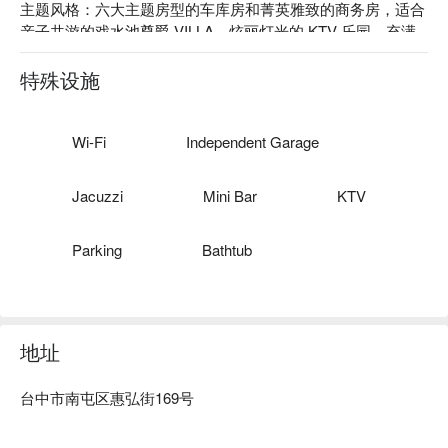
主题风格：六大主题房型的车库房和菁英雅致的商务房，适合
亲子共游的戏水池尊爵 VILLA、炫丽灯光的 KTV 乐园、充满
旅游气息的峇里享乐殿堂、充斥异国风味的浓情异境、走入仙
人掌实境的城情丽致、享受顶级奢华时尚的都会摩登，每间房
特殊设施
间皆充斥着浓厚的异国情调，奢华时尚兼具，处处令人惊艳！
Wi-Fi
Independent Garage
Jacuzzi
Mini Bar
KTV
Parking
Bathtub
地址
台中市南屯区惠弘街169号