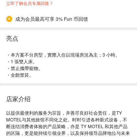
立即了解会员专属回馈
成为会员最高可享 3% Fun 币回馈
亮点
・本方案不分房型，實際入住以現場房況為主；3 小時。
・1 張雙人床。
・禁止攜帶寵物。
・全館禁菸。
店家介绍
以提供最便利的服务为宗旨，并善尽良好社会责任，是TY 
MOTEL与其他旅馆不同化之处。时时引进各种新式设备，不
断连结消费者体验的产品策略，亦是 TY MOTEL 和其他产品
的区隔，更是能持续引领业界，以及保持领导品牌地位与未来