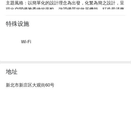
主題風格：以簡單化的設計理念為出發，化繁為簡之設計，呈
現出空間優雅秀緻的面貌，強調優質的旅居機能，打造最清爽
舒適的居住空間。

旅宿業登記證號新北市旅館 196-2 號
特殊设施
Wi-Fi
地址
新北市新庄区大观街60号