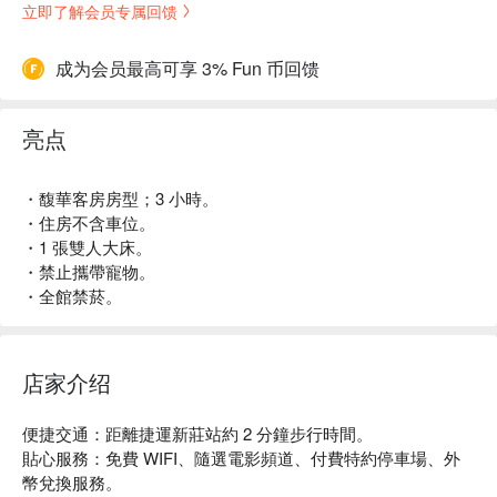
立即了解会员专属回馈
成为会员最高可享 3% Fun 币回馈
亮点
・馥華客房房型；3 小時。
・住房不含車位。
・1 張雙人大床。
・禁止攜帶寵物。
・全館禁菸。
店家介绍
便捷交通：距離捷運新莊站約 2 分鐘步行時間。

貼心服務：免費 WIFI、隨選電影頻道、付費特約停車場、外
幣兌換服務。
