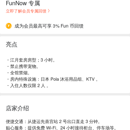
FunNow 专属
立即了解会员专属回馈
成为会员最高可享 3% Fun 币回馈
亮点
・江月套房房型；3 小时。
・禁止携带宠物。
・全馆禁烟。
・房内特殊设施：日本 Pola 沐浴用品组、KTV 。
・入住人数仅限 2 人 。
店家介绍
便捷交通：从捷运先啬宫站 2 号出口直走 3 分钟。

贴心服务：提供免费 Wi-Fi、24 小时接待柜台、停车场等。
