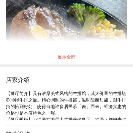
显示全部
店家介绍
【餐厅简介】具有浓厚美式风格的牛排馆，其大份量的牛排堪
称冲绳牛排之最。精心调制的牛排酱，滋味酸酸甜甜，跟牛排
搭的恰到好处，使得当地许多居民慕「酱」而来。经济实惠的
价格也是本店特色之ㄧ喔。

【餐厅规模】为冲绳在地最大牛排连锁餐厅，冲绳人都曾光临
过！

【绝佳位置】邻近带有日本味、美国气息的冲绳美国村，饱餐