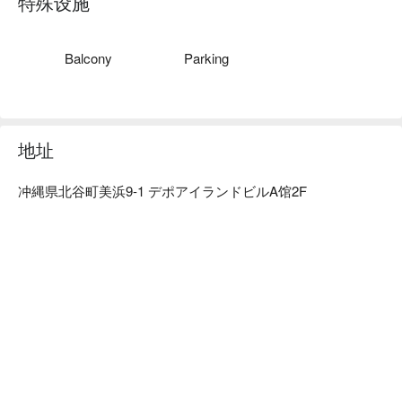
特殊设施
【人气No.1 🌈＼✨ 澳洲冷藏后腿肉牛排 ✨／】
一顿再来大血拼。
肉质柔软鲜甜，油脂较少的瘦肉部位深受女性客人喜爱❣️
搭配特制酱汁及融化奶油一起吃，是会让人惊艳的美味。
Balcony
Parking
地址
冲縄県北谷町美浜9-1 デポアイランドビルA馆2F