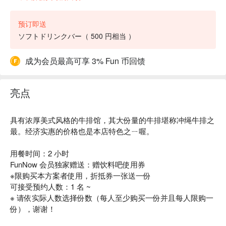
预订即送
ソフトドリンクバー（ 500 円相当 ）
成为会员最高可享 3% Fun 币回馈
亮点
具有浓厚美式风格的牛排馆，其大份量的牛排堪称冲绳牛排之
最。经济实惠的价格也是本店特色之ㄧ喔。
用餐时间：2 小时
FunNow 会员独家赠送：赠饮料吧使用券
※限购买本方案者使用，折抵券一张送一份
可接受预约人数：1 名 ~
※ 请依实际人数选择份数（每人至少购买一份并且每人限购一
份），谢谢！