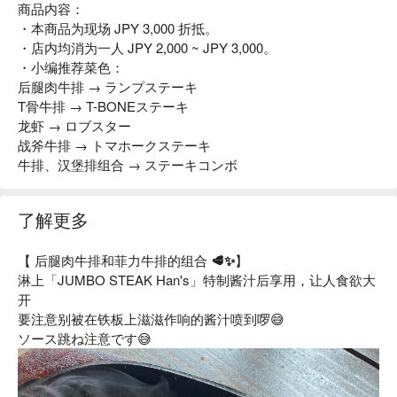
商品内容：
・本商品为现场 JPY 3,000 折抵。
・店内均消为一人 JPY 2,000 ~ JPY 3,000。
・小编推荐菜色：
后腿肉牛排 → ランプステーキ
T骨牛排 → T-BONEステーキ
龙虾 → ロブスター
战斧牛排 → トマホークステーキ
牛排、汉堡排组合 → ステーキコンボ
了解更多
【 后腿肉牛排和菲力牛排的组合 🥩✨】
淋上「JUMBO STEAK Han's」特制酱汁后享用，让人食欲大
开
要注意别被在铁板上滋滋作响的酱汁喷到啰
😅
ソース跳ね注意です😅