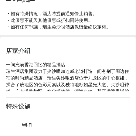
・如有特殊情況，酒店將提前通知停止銷售。
・此優惠不能與其他優惠或折扣同時使用。
・如有任何爭議，瑞生尖沙咀酒店保留最終決定權。
店家介绍
一间充满香港回忆的精品酒店

瑞生酒店集团致力于尖沙咀加连威老道打造一间有别于周边住
宿的时尚精品酒店。瑞生尖沙咀酒店位于九龙区的中心枢纽，
揉合了该地区的色彩元素以及独特地标如星光大道、尖沙咀钟
楼、广东道购物区、文化博物馆、渡海小轮、甚至远渡重洋的
黄色巨鸭，务求为所有客人提供一次富有真正香港文化色彩的
住宿体验。
特殊设施
Wi-Fi