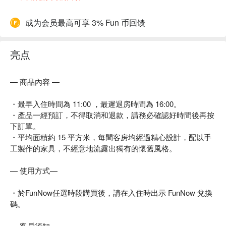
成为会员最高可享 3% Fun 币回馈
亮点
— 商品內容 —
・最早入住時間為 11:00 ，最遲退房時間為 16:00。
・產品一經預訂，不得取消和退款，請務必確認好時間後再按
下訂單。
・平均面積約 15 平方米，每間客房均經過精心設計，配以手
工製作的家具，不經意地流露出獨有的懷舊風格。
— 使用方式—
・於FunNow任選時段購買後，請在入住時出示 FunNow 兌換
碼。
— 客戶須知—