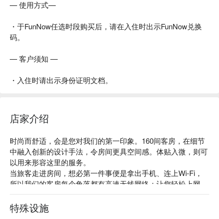
— 使用方式—
・于FunNow任选时段购买后，请在入住时出示FunNow兑换
码。
— 客户须知 —
・入住时请出示身份证明文档。
店家介绍
时尚而舒适，会是您对我们的第一印象。160间客房，在细节
中融入创新的设计手法，令房间更具空间感。体贴入微，则可
以用来形容这里的服务。

当旅客走进房间，想必第一件事便是拿出手机、连上Wi-Fi，
所以我们的客房每个角落都有高速无线网络；让您轻松上网。
您也不用为手机制式或sim卡大小而费心，我们已为您准备好
一部智能手机，能免费上网及拨打长途电话，一切尽在您的掌
特殊设施
握!