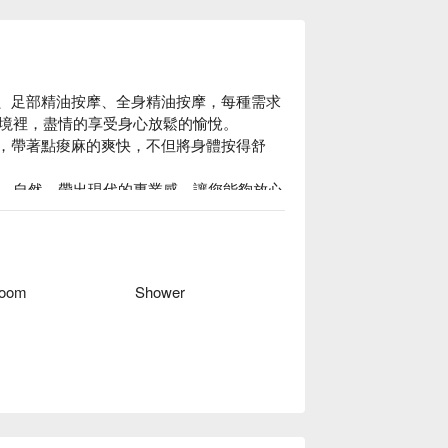
按摩、足部精油按摩、全身精油按摩，每種需求
境裡，盡情的享受身心放鬆的愉悅。

到位，帶著點痠麻的爽快，不但將身體按得舒
、自然，帶出現代的專業感，讓您能夠放心
上班族來說非常便利，下了班就能立刻緩解壓
Room
Shower