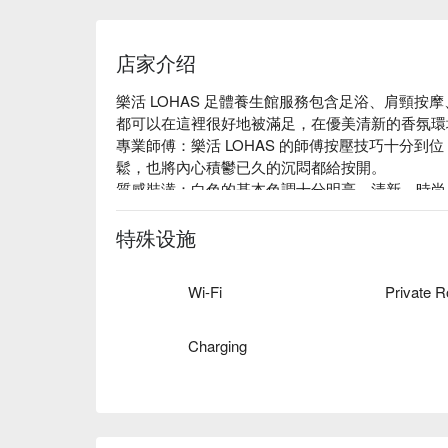
店家介绍
樂活 LOHAS 足體養生館服務包含足浴、肩頸
都可以在這裡很好地被滿足，在優美清新的香氛環
專業師傅：樂活 LOHAS 的師傅按壓技巧十分
鬆，也將內心積鬱已久的沉悶都給按開。

質感裝潢：白色的基本色調十分明亮，清新、時尚
將身體的疲勞交給師傅處理。

絕佳位置：鄰近捷運南京復興站 8 號出口，對於
特殊设施
力，樂活養生，身心舒暢。
Wi-Fi
Private 
Charging