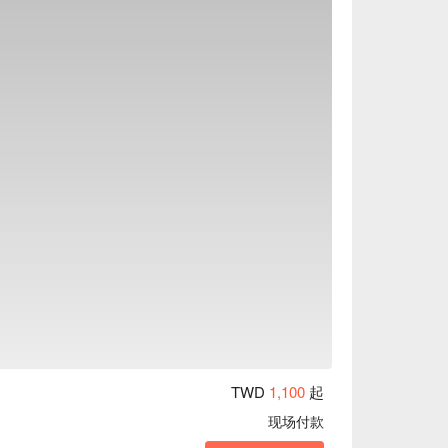
乐活LOHAS
TWD
1,100
起
现场付款
A. 腳底按摩＋足浴 F