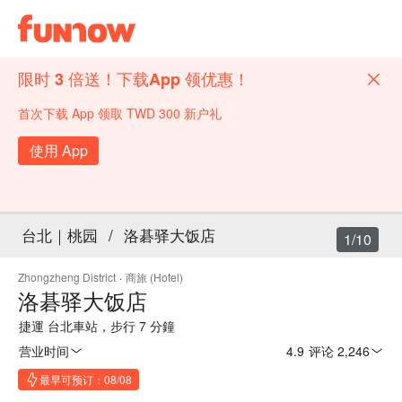
限时 3 倍送！下载App 领优惠！
首次下载 App 领取 TWD 300 新户礼
使用 App
台北｜桃园
/
洛碁驿大饭店
1/10
Zhongzheng District
·
商旅 (Hotel)
洛碁驿大饭店
捷運 台北車站，步行 7 分鐘
营业时间
4.9
·
评论 2,246
最早可预订：08/08