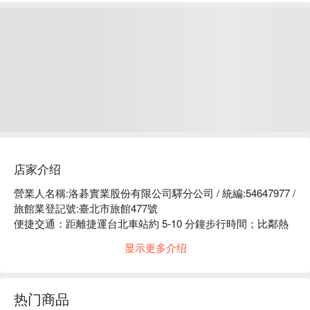
店家介绍
營業人名稱:洛碁實業股份有限公司驛分公司 / 統編:54647977 / 
旅館業登記號:臺北市旅館477號

便捷交通：距離捷運台北車站約 5-10 分鐘步行時間；比鄰熱
鬧的西門町商圈及台北車站商圈。

显示更多介绍
貼心服務：共用休息室、免費 Wi-Fi。

網路好評推薦：TripAdvisor 四星評論，親切的服務態度與極佳
的地點，是您住宿好選擇。
热门商品