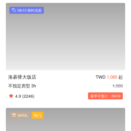
08/10 限时优惠
洛碁驿大饭店
TWD
1,060
起
不指定房型 3h
1,580
4.9
(2246)
最早可预订：08/09
加码礼
热门