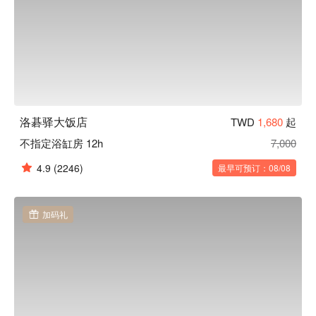
洛碁驿大饭店
TWD
1,680
起
不指定浴缸房 12h
7,000
4.9
(2246)
最早可预订：08/08
加码礼