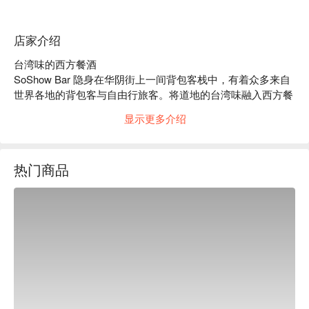
店家介绍
台湾味的西方餐酒

SoShow Bar 隐身在华阴街上一间背包客栈中，有着众多来自
世界各地的背包客与自由行旅客。将道地的台湾味融入西方餐
酒文化，食物和调酒都以台湾当地的食材和元素做设计，即使
显示更多介绍
在都市也能体验台湾的各地文化。

必点好料：「青酱松阪猪炖饭」以酱汁完美与米粒融合，滑顺
奶油香气，搭配青酱及起司，一口接一口，停不下来。

热门商品
绝佳位置：距离捷运中山站步行约 6 分钟。

质感装潢：木质调装潢，低调却不失质感。