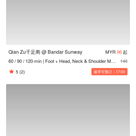
Qian Zu千足阁 @ Bandar Sunway
MYR
96
起
60 / 90 / 120-min | Foot + Head, Neck & Shoulder Massage
146
5
(2)
最早可预订：17:00