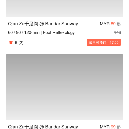
Qian Zu千足阁 @ Bandar Sunway
MYR
89
起
60 / 90 / 120-min | Foot Reflexology
146
5
(2)
最早可预订：17:00
Qian Zu千足阁 @ Bandar Sunway
MYR
99
起