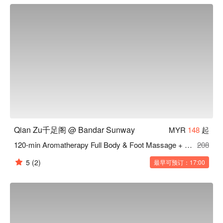
Qian Zu千足阁 @ Bandar Sunway
MYR
148
起
120-min Aromatherapy Full Body & Foot Massage + Free Guasha / Ear Candle
208
5
(2)
最早可预订：17:00