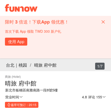
限时 3 倍送！下载App 领优惠！
首次下载 App 领取 TWD 300 新户礼
使用 App
台北｜桃园
/
晴旅 府中館
1/7
商旅 (Hotel)
晴旅 府中館
新北市板橋區南雅南路一段8號5樓
营业时间
4.8
·
评论 155
最早可预订：20:15