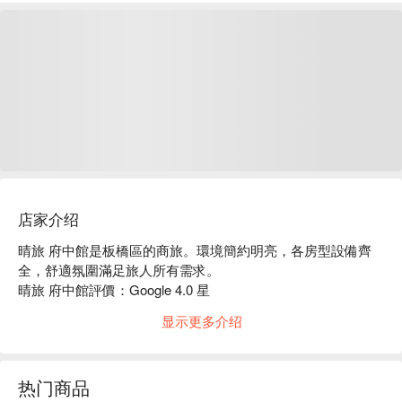
店家介绍
晴旅 府中館是板橋區的商旅。環境簡約明亮，各房型設備齊
全，舒適氛圍滿足旅人所有需求。

晴旅 府中館評價：Google 4.0 星 

晴旅 府中館推薦：鄰近湳雅觀光夜市、捷運府中站及新北耶
显示更多介绍
誕城，交通位置十分方便，是板橋休憩的好選擇。

晴旅 府中館優惠、晴旅 府中館住宿方案、晴旅 府中館休息方
案立刻查看⬇︎
热门商品