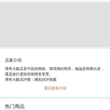
店家介绍
博奇大飯店是中區的商旅。環境簡約明亮，無論是商務出差，
還是旅行度假皆能愜意享受。

博奇大飯店評價：網友好評推薦 

博奇大飯店推薦：靠近台中火車站，交通便利，24 小時服務
显示更多介绍
協助您輕鬆入住。

博奇大飯店優惠、博奇大飯店住宿方案、博奇大飯店休息方案
立刻查看⬇︎
热门商品