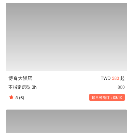
博奇大飯店
TWD
380
起
不指定房型 3h
800
5
(6)
最早可预订：08/10