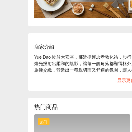
店家介绍
Yue Dao 位於大安區，鄰近捷運忠孝敦化站，步
燈光投射出柔和的陰影，讓每一個角落都顯得格外
旋律交織，營造出一種親切而又舒適的氛圍，讓人
伴。

显示更
這樣的氛圍中，大阪燒和文字燒成為提升用餐體驗
和諧音符。這些元素共同編織出一場感官的盛宴，
热门商品
🤩 玩樂情報

人均消費：均消 TWD 460

適合情境：日常餐廳、家庭聚餐、朋友聚餐

热门
貼心服務：親子友善、有無線網路
