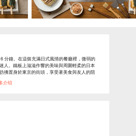
行 6 分鐘。在這個充滿日式風情的餐廳裡，微弱的
迷人。鐵板上滋滋作響的美味與周圍輕柔的日本
彷彿置身於東京的街頭，享受著美食與友人的陪
多介绍
的完美催化劑，耳邊的日本旋律則是點綴其間的
使每一刻都變得特別而難忘。
