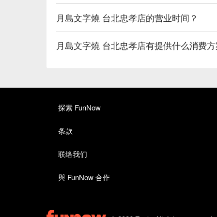
【MIX 摩登燒】層次分明，外酥內嫩

【廣島燒】外酥裡嫩，滋味濃郁

月島文字燒 台北忠孝店的营业时间？
【五目大阪燒】多樣食材，風味豐富

【廣島風摩登燒】層次分明，醬汁濃郁

月島文字燒 台北忠孝店有提供什么消费方
🥤 特色飲品

【生啤酒】清爽微苦，完美解渴

【檸檬沙瓦】酸甜清新，氣泡活潑

【可爾必思沙瓦】乳酸香濃，甜潤可口

【葡萄柚沙瓦】柚香濃郁，微酸爽口

【烏龍茶沙瓦】茶香濃厚，回甘順滑

探索 FunNow
💡 未成年請勿飲酒；禁止酒駕
条款
联络我们
與 FunNow 合作