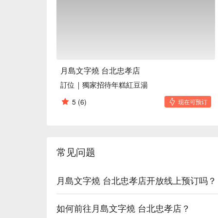
🍳 主廚推薦

【日式燒麵】麵條彈牙，醬香撲鼻

【摩登燒】外脆內嫩，滋味豐富

【大阪燒】外層微焦，內裡鬆軟

【文字燒】醬汁濃郁，口感滑順

【奶油馬鈴薯】香滑綿密，奶香濃郁

月島文字燒 台北忠孝店
訂位｜獨家招待年糕紅豆湯
🍽️ 口碑必點

【豬肉燒麵】鮮嫩豬肉，麵條彈滑

5
(6)
现在可预订
【泡菜豬肉燒麵】泡菜酸辣，豬肉鮮嫩

【海陸總匯燒麵】海鮮鮮美，肉質多汁

【年糕起司大阪燒】牽絲起司，年糕 Q 彈

【豬肉青蔥大阪燒】青蔥鮮脆，豬肉多汁

常见问题
【月島大阪燒】酥脆外皮，香軟內層

【MIX 大阪燒】多層風味，口感豐富

【豬五花摩登燒】五花肉香，外脆內嫩

月島文字燒 台北忠孝店开放线上预订吗？
【豬五花泡菜起司摩登燒】泡菜酸香，起司滑順

【月島文字燒】醬香撲鼻，口感綿密

如何前往月島文字燒 台北忠孝店？
【磯邊燒】海苔鮮香，口感豐富
