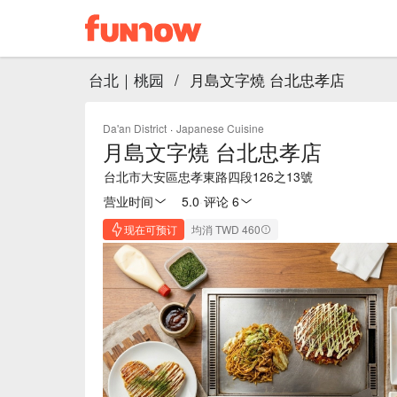
台北｜桃园
/
月島文字燒 台北忠孝店
Da'an District
·
Japanese Cuisine
月島文字燒 台北忠孝店
台北市大安區忠孝東路四段126之13號
营业时间
5.0
·
评论 6
现在可预订
均消 TWD 460