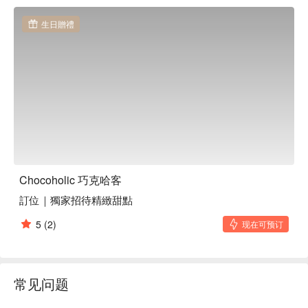
化劑。這些特色菜品完美地融入了這個充滿魅力的巧克力天
堂，讓每次造訪都成為一段值得回味的甜美記憶。

生日贈禮
🤩 玩樂情報

人均消費：均消 TWD 300

適合情境：一人獨享、兩人約會、朋友聚餐、日常餐廳、有沙
發座位、網紅店、熱門餐廳、安靜

貼心服務：親子友善、有無線網路

🍳 主廚推薦

【經典熱巧克力】濃郁滑順的可可香氣撲鼻

【巧克力烤雞】雞肉嫩滑，微焦巧克力香

Chocoholic 巧克哈客
【夏日冰果巧克力鍋】冰涼果香與濃郁巧克力融合

訂位｜獨家招待精緻甜點
🍽️ 口碑必點

5
(2)
现在可预订
【經典巧克力鍋】濃厚巧克力包裹每一口

【綜合生巧克力】柔滑生巧克力入口即化

【Tundra 曇朵拉冷泥派】冰涼細膩如雪地般的輕盈

【經典布朗尼】濃密巧克力香與濕潤口感交織

常见问题
🥤 特色飲品
