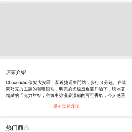
店家介绍
Chocoholic 位於大安區，鄰近捷運東門站，步行 3 分鐘。在這
間巧克力主題的咖啡館裡，明亮的光線透過窗戶洒下，映照著
精緻的巧克力甜點，空氣中弥漫著濃郁的可可香氣，令人感受
到一種舒適而又愉悅的氛圍。每個角落都散發著時尚感，讓人
显示更多介绍
不禁想要拍下每一個瞬間。

在如此迷人的環境中，經典熱巧克力、巧克力烤雞及 Tundra 
热门商品
曇朵拉冷泥派等美味佳餚，成為提升聚會或用餐體驗的最佳催