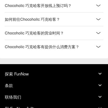
【單品巧克力飲】濃郁可可香，絲滑口感

Chocoholic 巧克哈客开放线上预订吗？
【各式熱巧克力】溫暖香濃，舒緩身心

【漂浮凍飲】冰涼爽口，甜美層次分明

如何前往Chocoholic 巧克哈客？
💡 未成年請勿飲酒；禁止酒駕
Chocoholic 巧克哈客的营业时间？
Chocoholic 巧克哈客有提供什么消费方案？
探索 FunNow
条款
联络我们