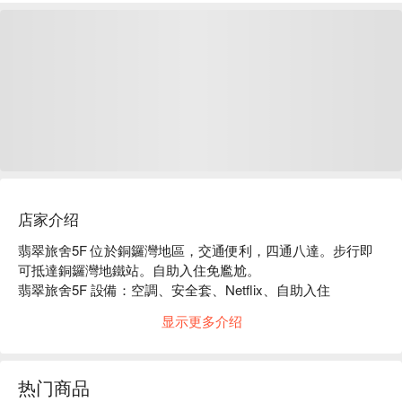
店家介绍
翡翠旅舍5F 位於銅鑼灣地區，交通便利，四通八達。步行即
可抵達銅鑼灣地鐵站。自助入住免尷尬。

翡翠旅舍5F 設備：空調、安全套、Netflix、自助入住

翡翠旅舍5F 推薦：距離銅鑼灣地鐵站僅有 3-5 分鐘步行路
显示更多介绍
程！

翡翠旅舍5F 情侶時鐘酒店、翡翠旅舍5F 情侶好去處、翡翠旅
舍5F 銅鑼灣時鐘酒店優惠資訊立刻查看⬇︎
热门商品