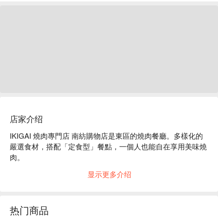
店家介绍
IKIGAI 燒肉專門店 南紡購物店是東區的燒肉餐廳。多樣化的
嚴選食材，搭配「定食型」餐點，一個人也能自在享用美味燒
肉。

IKIGAI 燒肉專門店 南紡購物店菜單必點 : 五重奏盛合套餐、
显示更多介绍
豚鳥海鮮盛合套餐、美國 PR 嫩肩與甕漬巨龍燒肉雙拼套餐、
牛胸腹大盛套餐
热门商品