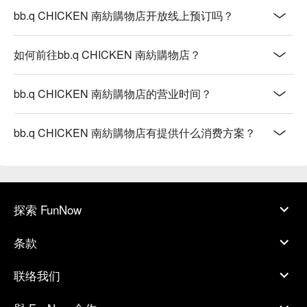
【發光餐】多樣小菜，色彩繽紛美味

bb.q CHICKEN 南紡購物店开放线上预订吗？
【海鮮煎餅】海鮮豐富，煎至金黃酥脆

【韓式烤肉石鍋拌飯】烤肉香濃，飯粒吸收醬汁

如何前往bb.q CHICKEN 南紡購物店？
【雜菜冬粉】蔬菜清脆，冬粉滑順入味

💡 未成年請勿飲酒；禁止酒駕
bb.q CHICKEN 南紡購物店的营业时间？
bb.q CHICKEN 南紡購物店有提供什么消费方案？
探索 FunNow
条款
联络我们