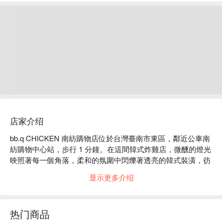
店家介绍
bb.q CHICKEN 南紡購物店位於台灣臺南市東區，鄰近公車南
紡購物中心站，步行 1 分鐘。在這間韓式炸雞店，微醺的燈光
映照著每一個角落，柔和的氛圍中閃爍著透亮的韓式裝潢，彷
彿每個座位都能聽見來自街道的低語。微風輕拂，讓人不禁沉
显示更多介绍
浸於這份悠閒與舒適。

這裡的蜂蜜蒜味炸雞、韓式甘醬炸雞和起司炸雞，是讓聚會或
热门商品
用餐體驗提升的最佳催化劑。每一道菜品都完美契合這裡的氛