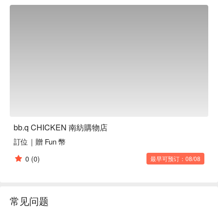
圍，讓人倍感愉悅。

🤩 玩樂情報

人均消費：均消 TWD 350

適合情境：日常餐廳、熱門餐廳

🍳 主廚推薦

【蜂蜜蒜味炸雞】金黃酥脆，蜂蜜香甜蒜香濃郁

【韓式甘醬炸雞】香酥外皮包裹濃郁甘醬

【起司炸雞】濃郁起司包裹酥脆外皮

【去骨半半炸雞】雙重口味，酥脆可口無骨

bb.q CHICKEN 南紡購物店
🍽️ 口碑必點

訂位｜贈 Fun 幣
【去骨炸雞雙拼】雙重風味，酥香不油膩

【半雞拼盤】半雞多樣風味，酥脆多汁

0
(0)
最早可预订：08/08
【秘製炸雞】特製醬料滲透，酥脆鮮嫩

【金瑪莉冬粉捲】冬粉滑嫩，外皮金黃酥脆

【五花肉烤雞雙拼】五花肉香濃，烤雞多汁

【去骨起司炸雞】無骨酥脆，起司濃郁

常见问题
【柚香鮮蝦披薩】柚香清新，鮮蝦多汁彈嫩

【蜂蜜蒜味炸雞翅】香酥雞翅，蜂蜜蒜香濃郁
