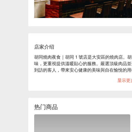
店家介绍
胡同燒肉夜食｜胡同 1 號店是大安區的燒肉店。
味，更重視提供溫暖貼心的服務。嚴選頂級肉品並
到訪的客人，帶來安心健康的美味與自在愉悅的用
胡同燒肉夜食｜胡同 1 號店菜單必點：和牛牛舌
显示更
燒

胡同燒肉夜食｜胡同 1 號店推薦：肉品皆由中央
關。烤網一次即換，只為呈現食材最佳風味。
热门商品