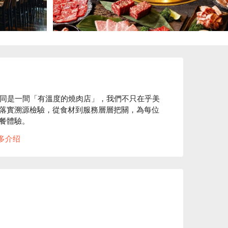
胡同是一間「有溫度的燒肉店」，我們不只在乎美
落實溯源檢驗，從食材到服務層層把關，為每位
餐體驗。

、牛五花、達拉斯、伊比利豚壽喜燒、蟹味噌甲羅
多介绍
廚房低溫處理、職人修清到當日配送，全程嚴格把