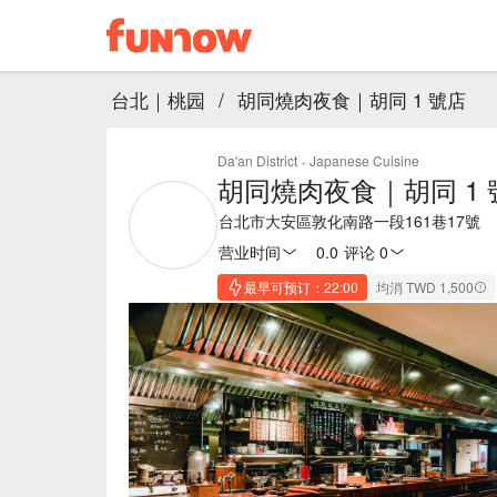
台北｜桃园
/
胡同燒肉夜食｜胡同 1 號店
Da'an District
·
Japanese Cuisine
胡同燒肉夜食｜胡同 1 
台北市大安區敦化南路一段161巷17號
营业时间
0.0
·
评论 0
最早可预订：22:00
均消 TWD 1,500