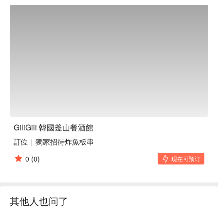
🤩 玩樂情報  

人均消費：店內低消為一人 TWD 200，均消為 TWD 500  

適合情境：一人獨享、兩人約會、多人聚餐、日常餐廳、酒
吧、家庭聚餐、朋友聚餐  

貼心服務：寵物友善  

🍳 主廚推薦  

【釜山松板豬肉湯飯】純淨無腥味的湯頭，搭配厚實豬肉  

【部隊鍋】豐富食材的完美融合，濃郁滋味  

【炙燒起司拉麵辣炒年糕】香濃起司的微焦香酥，融化於辣炒
年糕的辛香  

GiliGili 韓國釜山餐酒館
訂位｜獨家招待炸魚板串
🍽️ 口碑必點  

【炸擁抱豬肉的辣椒】酥脆外皮與豬肉的完美結合  

0
(0)
现在可预订
【魚板拉麵辣炒年糕鍋】魚板與辣炒年糕的濃郁湯汁  

【烤豬五花】肉質厚實飽滿，香氣四溢  

【釜山海邊蒜酥辣炒年糕】蒜香辛辣的絕妙搭配  

【釜山馬鈴薯蔬菜煎餅】金黃酥脆，蔬菜的鮮甜美味  

其他人也问了
🥤 特色飲品  
