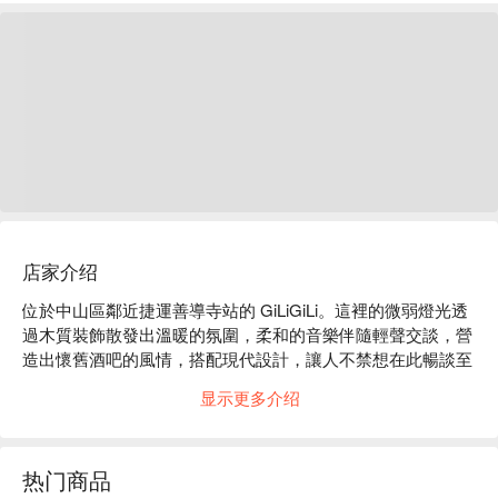
店家介绍
位於中山區鄰近捷運善導寺站的 GiLiGiLi。這裡的微弱燈光透
過木質裝飾散發出溫暖的氛圍，柔和的音樂伴隨輕聲交談，營
造出懷舊酒吧的風情，搭配現代設計，讓人不禁想在此暢談至
深夜。  

显示更多介绍
在這樣的氛圍中，釜山松板豬肉湯飯、炙燒起司拉麵辣炒年糕
和魚板拉麵辣炒年糕鍋等招牌菜色，成為了點綴這場聚會的完
热门商品
美催化劑，讓整體用餐和微醺體驗更為昇華。  
