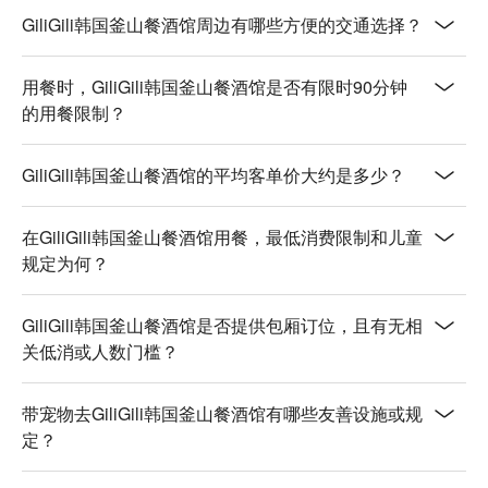
【燒酒】清爽的微醺感  

GiliGili韩国釜山餐酒馆周边有哪些方便的交通选择？
【馬格利】米香濃郁，口感滑順  

【韓式調酒】多層次的香氣與口感  

用餐时，GiliGili韩国釜山餐酒馆是否有限时90分钟
的用餐限制？
💡 未成年請勿飲酒；禁止酒駕
GiliGili韩国釜山餐酒馆的平均客单价大约是多少？
在GiliGili韩国釜山餐酒馆用餐，最低消费限制和儿童
规定为何？
GiliGili韩国釜山餐酒馆是否提供包厢订位，且有无相
关低消或人数门槛？
带宠物去GiliGili韩国釜山餐酒馆有哪些友善设施或规
定？