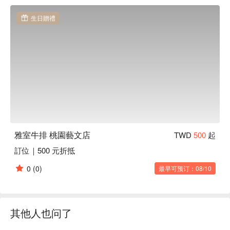
雅室牛排 桃園藝文店評價：Google 4.7 星超高評價

雅室牛排 桃園藝文店推薦：雅室牛排店內氛圍溫暖輕鬆、低
生日贈禮
調簡約又不失奢華，適合約會聚餐的牛排館。

雅室牛排 桃園藝文店訂位、雅室牛排 桃園藝文店優惠資訊立
刻查看⬇︎
雅室牛排 桃園藝文店
TWD
500
起
訂位｜500 元折抵
0
(0)
最早可预订：08/10
其他人也问了