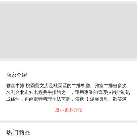
店家介绍
雅室牛排 桃園藝文店是桃園區的牛排餐廳。雅室牛排曾多次
名列台北市知名經典牛排館之一，運用專業的管理技術控制熟
成條件，再經獨特料理手法烹調，傳遞【 溫馨典雅、歡笑滿
室 】的經營理念，用美味餐點與真摯服務來陪伴每一個人的
显示更多介绍
重要時刻。

雅室牛排 桃園藝文店必點：美國頂級 CAB 安格斯黑牛老饕牛
排、美國頂級 PRIME 肋眼牛排、美國 PRIME 1855 丁骨牛
热门商品
排、蒸烤加拿大活龍蝦 
