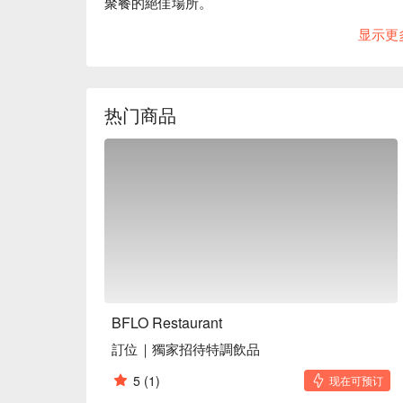
聚餐的絕佳場所。

显示更
水牛城辣雞翅和美式漢堡等招牌菜，搭配芬提曼和 Cr
悅，升華了整體的用餐體驗。

🤩 玩樂情報

热门商品
人均消費：店內低消為一人 TWD 300，均消為 TWD 
適合情境：多人聚餐、家庭聚餐、朋友聚餐、日常
貼心服務：親子友善、寵物友善、肉食主義

🍳 主廚推薦

【水牛城辣雞翅】辣味醬汁完美包裹在嫩滑的雞翅
【美式漢堡】厚實多汁的牛肉餡搭配新鮮生菜與酥
🍽️ 口碑必點

【碳烤沙朗牛排】外焦內嫩，鎖住肉汁，讓每一口
【碳烤菲力牛排】純淨無腥味，肉質厚實飽滿

BFLO Restaurant
【德國豬腳】外皮酥脆，肉質軟嫩，醬汁入味

訂位｜獨家招待特調飲品
【碳烤戰斧豬排】香氣四溢，肉質鮮嫩

【烤半雞】金黃酥脆，肉汁豐富

5
(1)
现在可预订
【OREO 花生起司捲】甜而不膩，口感濃郁
