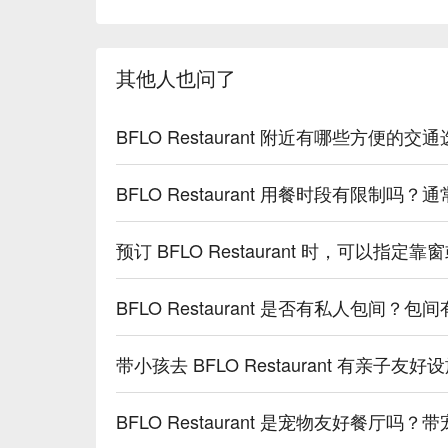
【提拉米蘇】綿密細緻，咖啡香氣撲鼻

【紐約起司蛋糕】濃郁滑順，入口即化

【熱美式巧克布朗尼】濃郁的巧克力香氣，搭配溶
其他人也问了
🥤 特色飲品

【芬提曼】天然植物萃取，氣泡細膩

BFLO Restaurant 附近有哪些方便的交
【冰滴咖啡】冰涼爽口，咖啡香濃

【Craft Beers】多種風味，微醺解膩

BFLO Restaurant 用餐时段有限制吗
【Selected red & white wines】層次豐富，回味無
💡 未成年請勿飲酒；禁止酒駕
预订 BFLO Restaurant 时，可以指
BFLO Restaurant 是否有私人包间
带小孩去 BFLO Restaurant 有亲子
BFLO Restaurant 是宠物友好餐厅