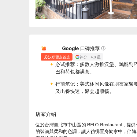
AI 摘要
Google 口碑推荐
汉堡甜点首选
评分：4.3 星
必试推荐：
多数人激推汉堡、鸡腿到
巴和荷包都满意。
行前笔记：
美式休闲风像在朋友家聚
又出餐快速，聚会超顺畅。
店家介绍
位於台灣臺北市中山區的 BFLO Restauran
的裝潢與柔和的色調，讓人彷彿置身於家中，伴隨