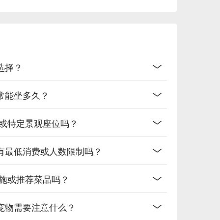
化的巧克力醬

通选择？
？通常能坐多久？
窮

定靠窗或特定景观座位吗？
？包间有最低消费或人数限制吗？
友好设施或推荐菜品吗？
吗？带宠物需要注意什么？