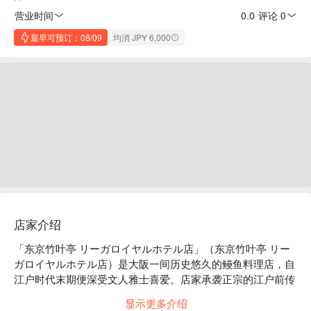
营业时间
0.0
·
评论 0
最早可预订：08/09
均消 JPY 6,000
店家介绍
「东京竹叶亭 リーガロイヤルホテル店」（东京竹叶亭 リー
ガロイヤルホテル店）是大阪一间历史悠久的鳗鱼料理店，自
江户时代末期便深受文人雅士喜爱。店家承袭正宗的江户前传
统，讲究蒸烤技巧，将肥美的鳗鱼蒸熟后，沾裹独家秘制酱汁
显示更多介绍
三次再炭烤，完美呈现蓬松软嫩的口感与浓郁的风味。除了招