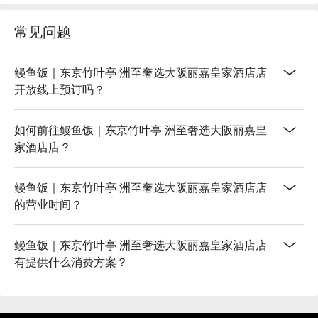
轻薄酥脆，每一口都是职人手艺的展现。温馨雅致的日式空
间，加上饭店级的细腻服务，让用餐体验更加分，无论是特殊
常见问题
节日的庆祝，或是商务宴客，都是无懈可击的选择。

【更多推荐】

「东京竹叶亭」座落于大阪丽嘉皇家酒店地下一楼，地理位置
鳗鱼饭｜东京竹叶亭 洲至奢选大阪丽嘉皇家酒店店
超棒，从京阪中之岛线中之岛站出来，只要步行两分钟就能抵
开放线上预订吗？
达，完全不怕下雨或天气不好。如果是从JR大阪环状线福岛
站过来，也只要约十分钟的脚程，交通便利，非常适合自由行
如何前往鳗鱼饭｜东京竹叶亭 洲至奢选大阪丽嘉皇
旅客安排行程。这里不仅环境舒适，更是你品味高级日式料
家酒店店？
理、感受传统魅力的好地方，特别是带长辈出游、情侣约会或
举办家庭聚餐，选择这里准没错！赶快打开FunNow预订座
位，免排队、免打电话，省下宝贵的旅游时间，轻松享受这趟
鳗鱼饭｜东京竹叶亭 洲至奢选大阪丽嘉皇家酒店店
大阪美食之旅！
的营业时间？
鳗鱼饭｜东京竹叶亭 洲至奢选大阪丽嘉皇家酒店店
有提供什么消费方案？