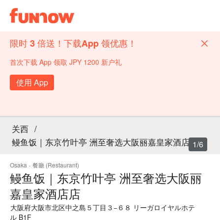
限时 3 倍送！下载App 领优惠！
首次下载 App 领取 JPY 1200 新户礼
使用 App
关西
/
鳗鱼饭｜东京竹叶亭 洲至奢选大阪丽嘉皇家酒店店
1/6
Osaka
·
餐廳 (Restaurant)
鳗鱼饭｜东京竹叶亭 洲至奢选大阪丽
嘉皇家酒店店
大阪府大阪市北区中之島５丁目３−６８ リーガロイヤルホテ
ル B1F