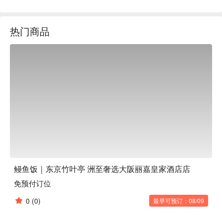
牌鳗鱼饭，也提供每月使用当季食材制作的会席料理。餐厅环
境高雅，并设有包厢，无论是家庭聚餐、纪念日庆祝，或是商
热门商品
务宴请，都能在这里享受宁静又奢华的用餐时光。

【招牌菜色】

鳗鱼饭：选用肥美鳗鱼，经蒸烤后蓬松软嫩，搭配传承多年的
秘制甜咸酱汁，每一口都是经典的江户前风味，保证让你一口
接一口停不下来。

季节会席料理：除了鳗鱼料理，店家也提供融入当季新鲜食材
的会席套餐，每月更换菜色，让你在品尝传统美味的同时，也
能感受到季节限定的惊喜。

严选日本酒：店家精心挑选来自日本各地的清酒，风味多样，
无论是搭配鳗鱼的醇厚，或是会席料理的清爽，都能找到最完
美的组合，让你的美食体验更上一层楼。

【口碑好评】

在Google上拥有4.5高分和超过119则评论的「东京竹叶亭」，
鳗鱼饭｜东京竹叶亭 洲至奢选大阪丽嘉皇家酒店店
是许多饕客来到大阪中之岛必访的美食圣地！许多顾客都称赞
免预付订位
这里的鳗鱼料理是「人间美味」，鳗鱼饭上的鳗鱼与白饭分开
盛装，肉质蒸得极度软嫩，筷子一夹就能轻松分开，搭配不过
0
(0)
最早可预订：08/09
分甜腻、恰到好处的酱汁，完美衬托出鳗鱼本身的鲜甜。套餐
中的天妇罗、生鱼片等配菜也道道精致，食材新鲜，炸物面衣